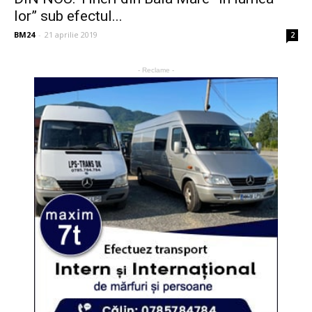
lor” sub efectul...
BM24
-
21 aprilie 2019
2
- Reclame -