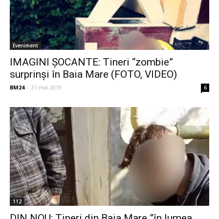
Eveniment
IMAGINI ŞOCANTE: Tineri “zombie”
surprinşi în Baia Mare (FOTO, VIDEO)
BM24
-
31 mai 2019
6
112
DIN NOU: Tineri din Baia Mare ”în lumea