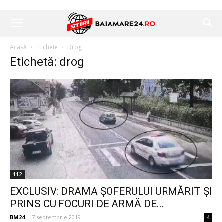
Acasă
Etichete
Drog
Etichetă: drog
112
EXCLUSIV: DRAMA ȘOFERULUI URMĂRIT ȘI
PRINS CU FOCURI DE ARMĂ DE...
BM24
-
7 septembrie 2019
4