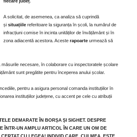
fiecare județ
.
A solicitat, de asemenea, ca analiza să cuprindă
și
situațiile
referitoare la siguranța în școli, la numărul de
infracțiuni comise în incinta unităților de învățământ și în
zona adiacentă acestora. Aceste
rapoarte
urmează să
a măsurile necesare, în colaborare cu inspectoratele școlare
vățământ sunt pregătite pentru începerea anului școlar.
ncediile, pentru a asigura personal comanda instituțiilor în
narea instituțiilor județene, cu accent pe cele cu atribuții
ELE DEMARATE ÎN BORȘA ȘI SIGHET. DESPRE
 ÎNTR-UN AMPLU ARTICOL ÎN CARE UN OM DE
 CERTAT CU LEGEA! INDIVID CARE, CULMEA, ESTE