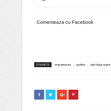
Comenteaza cu Facebook
ETICHETE
maramures
politie
stiri baia mare