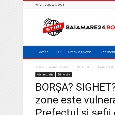
vineri, august 7, 2026
Baia
Mare
24
Acasa
112
Breaking News
Evenimen
Acasă
Administratie
BORȘA? SIGHET? BAIA MARE? În
Administratie
Stirile zilei
BORȘA? SIGHET?
zone este vulner
Prefectul și șefi