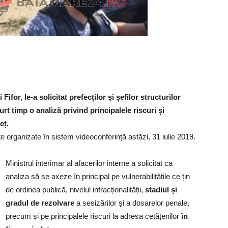
Fifor, le-a solicitat prefecților și șefilor structurilor
rt timp o analiză privind principalele riscuri și
eț.
țe organizate în sistem videoconferință astăzi, 31 iulie 2019.
Ministrul interimar al afacerilor interne a solicitat ca
analiza să se axeze în principal pe vulnerabilitățile ce țin
de ordinea publică, nivelul infracționalității,
stadiul și
gradul de rezolvare
a sesizărilor și a dosarelor penale,
precum și pe principalele riscuri la adresa cetățenilor
în