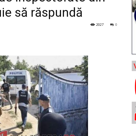
ie să răspundă
2027
0