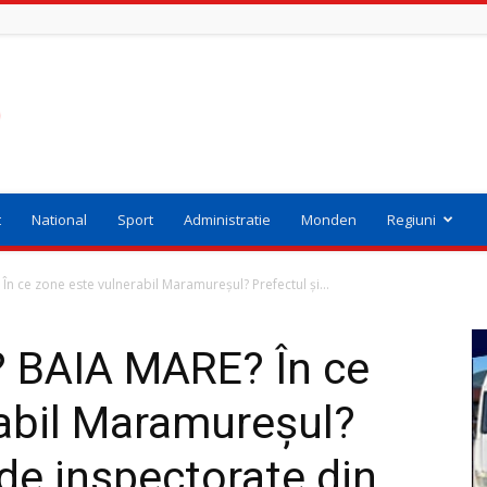
t
National
Sport
Administratie
Monden
Regiuni
 ce zone este vulnerabil Maramureșul? Prefectul și...
 BAIA MARE? În ce
abil Maramureșul?
i de inspectorate din