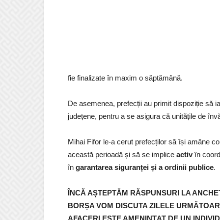
fie finalizate în maxim o săptămână.
De asemenea, prefecții au primit dispoziție să i
județene, pentru a se asigura că unitățile de în
Mihai Fifor le-a cerut prefecților să își amâne co
această perioadă și să se implice
activ
în coordo
în
garantarea siguranței și a ordinii publice
.
ÎNCĂ AȘTEPTĂM RĂSPUNSURI LA ANCHET
BORȘA VOM DISCUTA ZILELE URMĂTOARE
AFACERI ESTE AMENINȚAT DE UN INDIVID