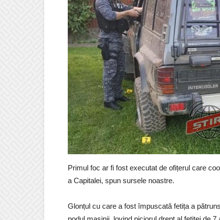
Primul foc ar fi fost executat de ofițerul care coord
a Capitalei, spun sursele noastre.
Glonțul cu care a fost împuscată fetița a pătruns 
podul mașinii, lovind piciorul drept al fetiței de 7 