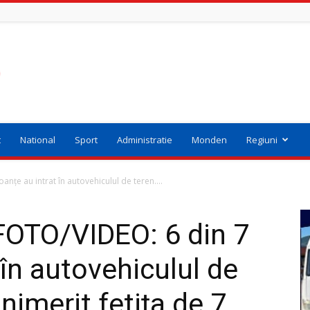
t
National
Sport
Administratie
Monden
Regiuni
nțe au intrat în autovehiculul de teren....
OTO/VIDEO: 6 din 7
 în autovehiculul de
nimerit fetița de 7