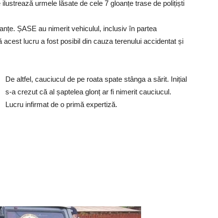
 ilustrează urmele lăsate de cele 7 gloanțe trase de polițiști
anțe. ȘASE au nimerit vehiculul, inclusiv în partea
acest lucru a fost posibil din cauza terenului accidentat și
De altfel, cauciucul de pe roata spate stânga a sărit. Inițial
s-a crezut că al șaptelea glonț ar fi nimerit cauciucul.
Lucru infirmat de o primă expertiză.