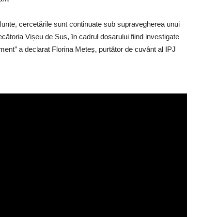
 Munte, cercetările sunt continuate sub supravegherea unui
cătoria Vișeu de Sus, în cadrul dosarului fiind investigate
ment” a declarat Florina Meteș, purtător de cuvânt al IPJ