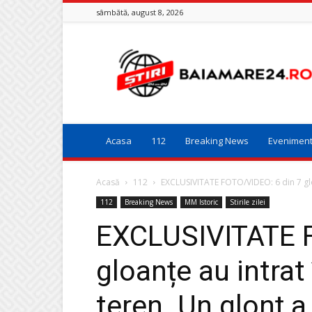
sâmbătă, august 8, 2026
Baia
Mare
24
Acasa
112
Breaking News
Evenimen
Acasă
112
EXCLUSIVITATE FOTO/VIDEO: 6 din 7 gloa
112
Breaking News
MM Istoric
Stirile zilei
EXCLUSIVITATE F
gloanțe au intrat
teren. Un glonț a 