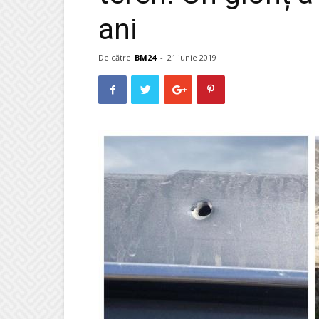
ani
De către
BM24
-
21 iunie 2019