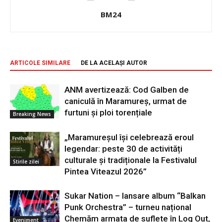
BM24
ARTICOLE SIMILARE
DE LA ACELAȘI AUTOR
ANM avertizează: Cod Galben de
caniculă în Maramureș, urmat de
furtuni și ploi torențiale
Breaking News
„Maramureșul își celebrează eroul
legendar: peste 30 de activități
culturale și tradiționale la Festivalul
Stirile zilei
Pintea Viteazul 2026”
Sukar Nation – lansare album “Balkan
Punk Orchestra” – turneu național
Chemăm armata de suflete în Log Out,
Eveniment