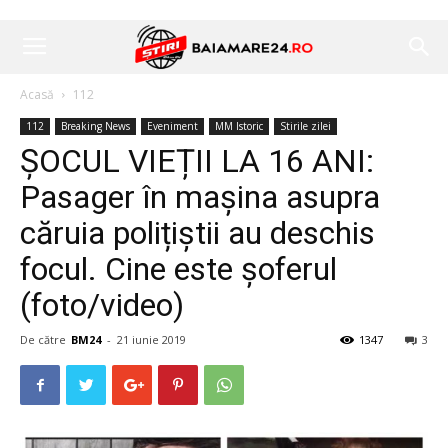
Acasă
112
112
Breaking News
Eveniment
MM Istoric
Stirile zilei
ȘOCUL VIEȚII LA 16 ANI:
Pasager în mașina asupra
căruia polițiștii au deschis
focul. Cine este șoferul
(foto/video)
De către
BM24
-
21 iunie 2019
1347
3