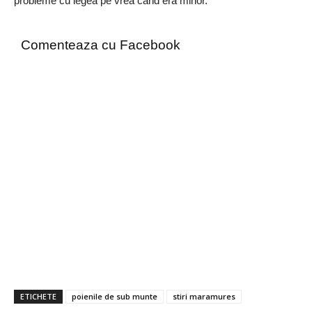
probleme cu legea pe vrea cand era minor.
Comenteaza cu Facebook
ETICHETE
poienile de sub munte
stiri maramures