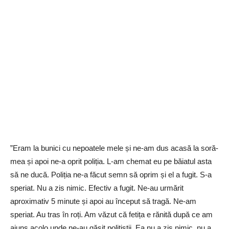
”Eram la bunici cu nepoatele mele și ne-am dus acasă la soră-
mea și apoi ne-a oprit poliția. L-am chemat eu pe băiatul asta
să ne ducă. Poliția ne-a făcut semn să oprim și el a fugit. S-a
speriat. Nu a zis nimic. Efectiv a fugit. Ne-au urmărit
aproximativ 5 minute și apoi au început să tragă. Ne-am
speriat. Au tras în roți. Am văzut că fetița e rănită după ce am
ajuns acolo unde ne-au găsit polițiștii. Ea nu a zis nimic, nu a