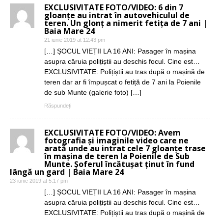
EXCLUSIVITATE FOTO/VIDEO: 6 din 7
gloanțe au intrat în autovehiculul de
teren. Un glonț a nimerit fetița de 7 ani |
Baia Mare 24
21 iunie 2019 at 12:43 pm
[…] ȘOCUL VIEȚII LA 16 ANI: Pasager în mașina
asupra căruia polițiștii au deschis focul. Cine est…
EXCLUSIVITATE: Polițiștii au tras după o mașină de
teren dar ar fi împușcat o fetiță de 7 ani la Poienile
de sub Munte (galerie foto) […]
Răspundeți
EXCLUSIVITATE FOTO/VIDEO: Avem
fotografia și imaginile video care ne
arată unde au intrat cele 7 gloanțe trase
în mașina de teren la Poienile de Sub
Munte. Șoferul încătușat ținut în fund
lângă un gard | Baia Mare 24
23 iunie 2019 at 5:17 pm
[…] ȘOCUL VIEȚII LA 16 ANI: Pasager în mașina
asupra căruia polițiștii au deschis focul. Cine est…
EXCLUSIVITATE: Polițiștii au tras după o mașină de