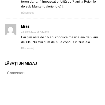
teren dar ar fi împușcat o fetiță de 7 ani la Poienile
de sub Munte (galerie foto) […]
Răspundeți
Elias
23 iunie 2019 at 7:32 pm
Pai plm asta de 16 ani conduce masina aia de 2 ani
de zile. Nu stiu cum de nu a condus in ziua aia
Răspundeți
LĂSAȚI UN MESAJ