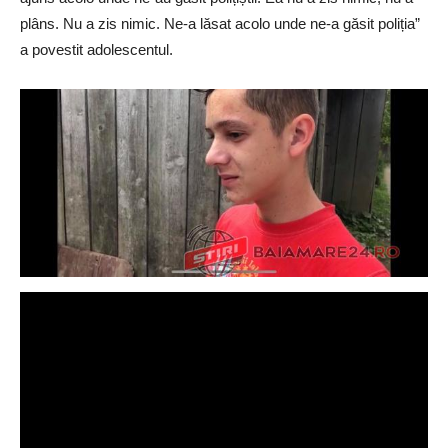
plâns. Nu a zis nimic. Ne-a lăsat acolo unde ne-a găsit poliția”
a povestit adolescentul.