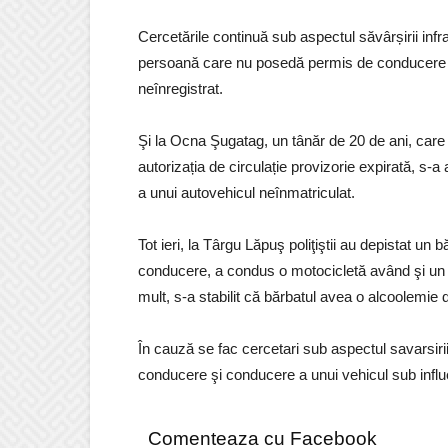
Cercetările continuă sub aspectul săvârșirii infr
persoană care nu posedă permis de conducere ş
neînregistrat.
Şi la Ocna Şugatag, un tânăr de 20 de ani, care 
autorizația de circulație provizorie expirată, s
a unui autovehicul neînmatriculat.
Tot ieri, la Târgu Lăpuş poliţiştii au depistat u
conducere, a condus o motocicletă având şi un 
mult, s-a stabilit că bărbatul avea o alcoolemie d
În cauză se fac cercetari sub aspectul savarsiri
conducere şi conducere a unui vehicul sub influe
Comenteaza cu Facebook