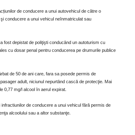
acțiunilor de conducere a unui autovehicul de către o
i conducere a unui vehicul neînmatriculat sau
a fost depistat de poliţişti conducând un autoturism cu
-a ales cu dosar penal pentru conducerea pe drumurile publice
n bărbat de 50 de ani care, fara sa posede permis de
pasager adult, niciunul nepurtând cască de protecţie. Mai
e 0,77 mg/l alcool în aerul expirat.
i infractiunilor de conducere a unui vehicul fără permis de
nţa alcoolului sau a altor substanţe.