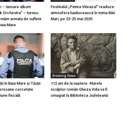
n – lansare album
Festivalul „Pintea Viteazul” readuce
k Orchestra” – turneu
atmosfera haiducească în inima Băii
emăm armata de suflete
Mari, pe 23-25 mai 2025
Baia Mare
Breaking News
ii în Baia Mare și Tăuții
112 ani de la naștere. Marele
persoane cercetate
sculptor român Gheza Vida va fi
une fiscală
omagiat la Biblioteca Județeană