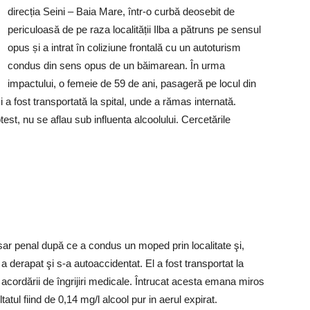
direcția Seini – Baia Mare, într-o curbă deosebit de
periculoasă de pe raza localității Ilba a pătruns pe sensul
opus și a intrat în coliziune frontală cu un autoturism
condus din sens opus de un băimarean. În urma
impactului, o femeie de 59 de ani, pasageră pe locul din
și a fost transportată la spital, unde a rămas internată.
test, nu se aflau sub influenta alcoolului. Cercetările
sar penal după ce a condus un moped prin localitate şi,
a derapat şi s-a autoaccidentat. El a fost transportat la
acordării de îngrijiri medicale. Întrucat acesta emana miros
tatul fiind de 0,14 mg/l alcool pur in aerul expirat.