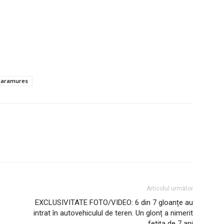
 maramures
Articolul următor
EXCLUSIVITATE FOTO/VIDEO: 6 din 7 gloanțe au
intrat în autovehiculul de teren. Un glonț a nimerit
fetița de 7 ani