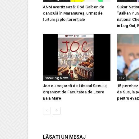
ANM avertizează: Cod Galben de
Sukar Natio
caniculă în Maramureș, urmat de
“Balkan Pun
furtuni și ploi torențiale
național Ch
în Log Out, 
Breaking News
112
Joc cu coșarcă de Lăsatul Secului,
15 percheziț
organizat de Facultatea de Litere
de Sus, la 
Baia Mare
pentru evazi
LĂSAȚI UN MESAJ