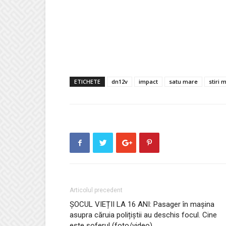
ETICHETE
dn12v
impact
satu mare
stiri
Articolul precedent
ȘOCUL VIEȚII LA 16 ANI: Pasager în mașina
asupra căruia polițiștii au deschis focul. Cine
este șoferul (foto/video)