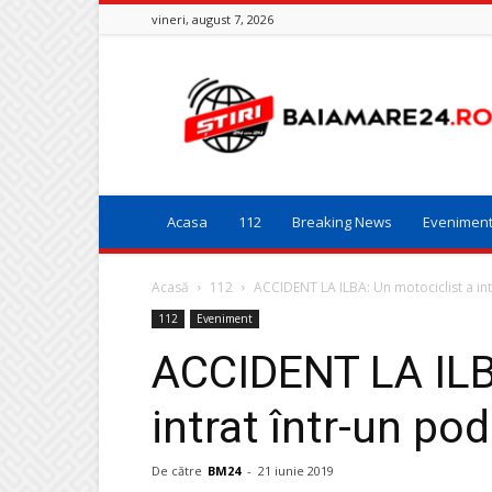
vineri, august 7, 2026
Baia
Mare
24
Acasa
112
Breaking News
Evenimen
Acasă
112
ACCIDENT LA ILBA: Un motociclist a int
112
Eveniment
ACCIDENT LA ILB
intrat într-un po
De către
BM24
-
21 iunie 2019