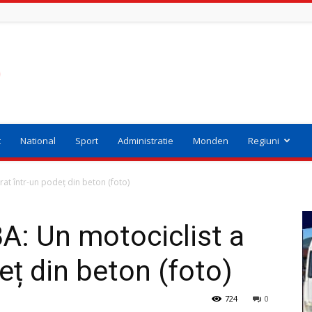
t
National
Sport
Administratie
Monden
Regiuni
rat într-un podeț din beton (foto)
A: Un motociclist a
deț din beton (foto)
724
0