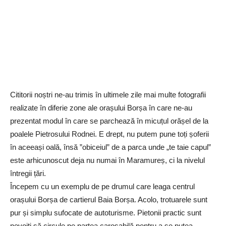
Cititorii noștri ne-au trimis în ultimele zile mai multe fotografii
realizate în diferie zone ale orașului Borșa în care ne-au
prezentat modul în care se parchează în micuțul orășel de la
poalele Pietrosului Rodnei. E drept, nu putem pune toți șoferii
în aceeași oală, însă ”obiceiul” de a parca unde „te taie capul”
este arhicunoscut deja nu numai în Maramureș, ci la nivelul
întregii țări.
Începem cu un exemplu de pe drumul care leaga centrul
orașului Borșa de cartierul Baia Borșa. Acolo, trotuarele sunt
pur și simplu sufocate de autoturisme. Pietonii practic sunt
nevoiți să circule pe partea carosabilă pentru a se putea