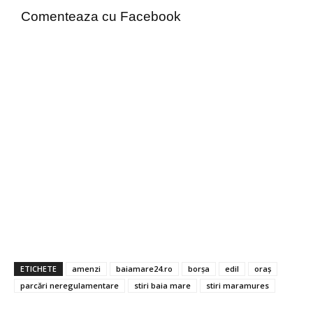
Comenteaza cu Facebook
ETICHETE
amenzi
baiamare24.ro
borșa
edil
oraș
parcări neregulamentare
stiri baia mare
stiri maramures