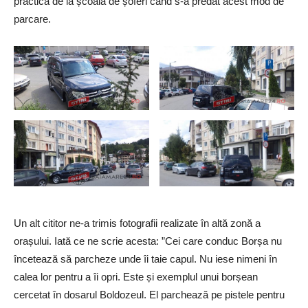
practică de la școala de șoferi când s-a predat acest mod de
parcare.
Un alt cititor ne-a trimis fotografii realizate în altă zonă a
orașului. Iată ce ne scrie acesta: ”Cei care conduc Borșa nu
încetează să parcheze unde îi taie capul. Nu iese nimeni în
calea lor pentru a îi opri. Este și exemplul unui borșean
cercetat în dosarul Boldozeul. El parchează pe pistele pentru