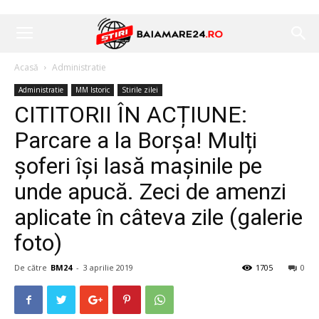
Acasă
Administratie
Administratie
MM Istoric
Stirile zilei
CITITORII ÎN ACȚIUNE:
Parcare a la Borșa! Mulți
șoferi își lasă mașinile pe
unde apucă. Zeci de amenzi
aplicate în câteva zile (galerie
foto)
De către
BM24
-
3 aprilie 2019
1705
0