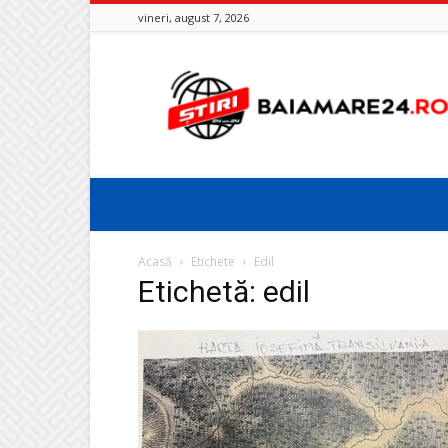
vineri, august 7, 2026
Baia
Mare
24
Acasă
Etichete
Edil
Etichetă: edil