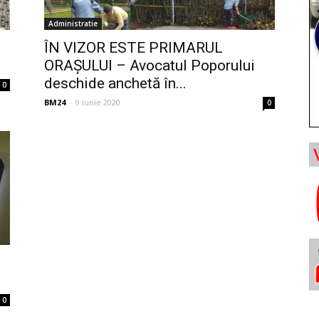
Administratie
ÎN VIZOR ESTE PRIMARUL
ORAȘULUI – Avocatul Poporului
deschide anchetă în...
0
BM24
-
9 iunie 2020
0
0