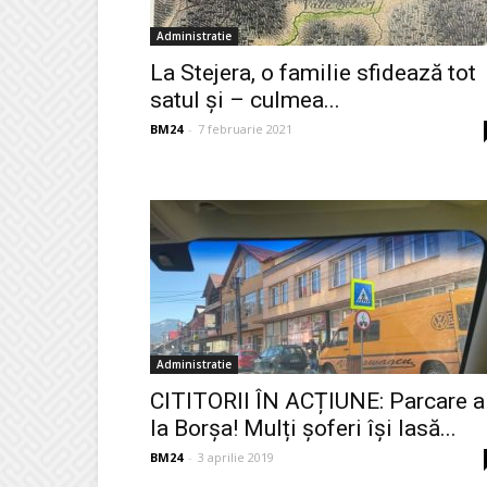
Administratie
La Stejera, o familie sfidează tot
satul și – culmea...
BM24
-
7 februarie 2021
Administratie
CITITORII ÎN ACȚIUNE: Parcare a
la Borșa! Mulți șoferi își lasă...
BM24
-
3 aprilie 2019