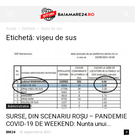
Acasă
Etichete
Vișeu de sus
Etichetă: vișeu de sus
Administratie
SURSE, DIN SCENARIU ROȘU – PANDEMIE
COVID-19 DE WEEKEND: Nunta unui...
BM24
-
10 septembrie 2021
0