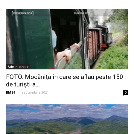
Administratie
FOTO: Mocănița în care se aflau peste 150
de turişti a...
BM24
-
1 septembrie 2021
0