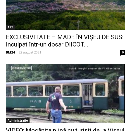
112
EXCLUSIVITATE – MADE ÎN VIȘEU DE SUS:
Inculpat într-un dosar DIICOT...
BM24
-
22 august 2021
0
Administratie
VIDEO: Mocăniţa plină cu turişti de la Vișeul