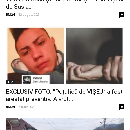
de Sus a...
BM24
-
12 august 2021
0
112
EXCLUSIV FOTO: ”Puțulică de VIȘEU” a fost
arestat preventiv. A vrut...
BM24
-
8 iulie 2021
0