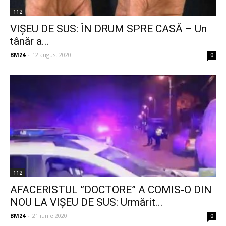
112
VIȘEU DE SUS: ÎN DRUM SPRE CASĂ – Un
tânăr a...
BM24
-
12 august 2020
0
112
AFACERISTUL ”DOCTORE” A COMIS-O DIN
NOU LA VIȘEU DE SUS: Urmărit...
BM24
-
21 iunie 2020
0