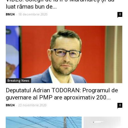
luat rămas bun de...
BM24
-
18 decembrie 2020
0
Breaking News
Deputatul Adrian TODORAN: Programul de
guvernare al PMP are aproximativ 200...
BM24
-
23 noiembrie 2020
0