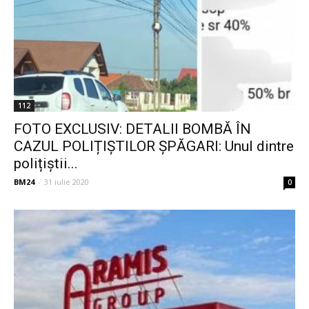
112
FOTO EXCLUSIV: DETALII BOMBĂ ÎN
CAZUL POLIȚIȘTILOR ȘPĂGARI: Unul dintre
polițiștii...
BM24
-
31 iulie 2020
0