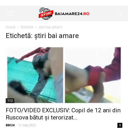
Acasă
Etichete
știri bai amare
Etichetă: știri bai amare
112
FOTO/VIDEO EXCLUSIV: Copil de 12 ani din
Ruscova bătut și terorizat...
BM24
-
11 mai 2021
0