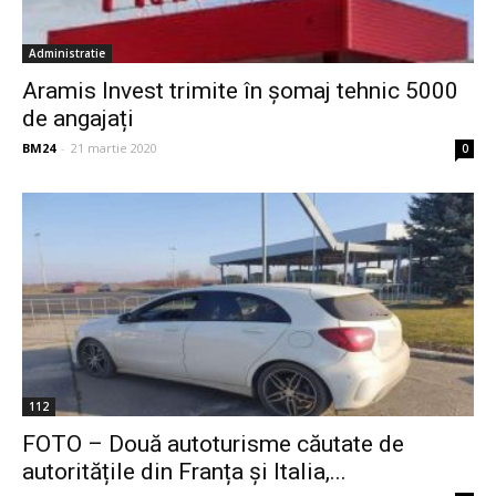
Administratie
Aramis Invest trimite în șomaj tehnic 5000
de angajați
BM24
-
21 martie 2020
0
112
FOTO – Două autoturisme căutate de
autoritățile din Franța și Italia,...