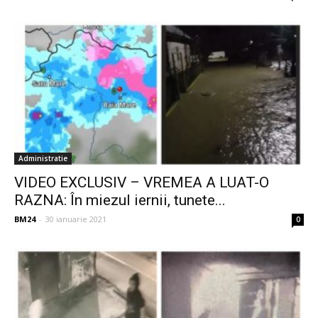
Administratie
VIDEO EXCLUSIV – VREMEA A LUAT-O
RAZNA: În miezul iernii, tunete...
BM24
-
30 ianuarie 2021
0