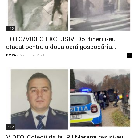
112
FOTO/VIDEO EXCLUSIV: Doi tineri i-au
atacat pentru a doua oară gospodăria...
BM24
-
5 ianuarie 2021
0
112
VIDEO: Colegii de la IPJ Maramureș și-au