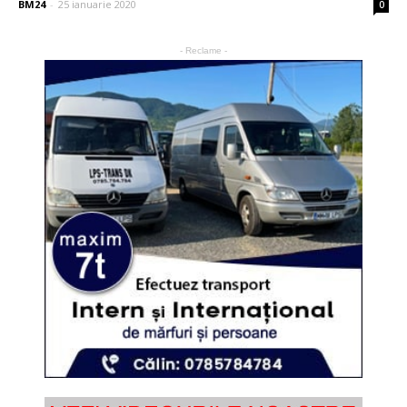
BM24
-
25 ianuarie 2020
0
- Reclame -