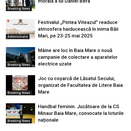
morală a lui Daniel Bera
Breaking News
Festivalul „Pintea Viteazul” readuce
atmosfera haiducească în inima Băii
Mari, pe 23-25 mai 2025
Administratie
Mâine are loc în Baia Mare o nouă
campanie de colectare a aparatelor
electrice uzate
Breaking News
Joc cu coșarcă de Lăsatul Secului,
organizat de Facultatea de Litere Baia
Mare
Breaking News
Handbal feminin. Jucătoare de la CS
Minaur Baia Mare, convocate la loturile
naționale
Breaking News