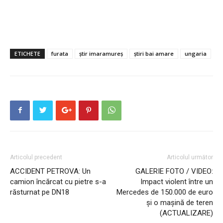
ETICHETE
furata
știr imaramureș
știri bai amare
ungaria
Articolul precedent
Articolul următor
ACCIDENT PETROVA: Un
GALERIE FOTO / VIDEO:
camion încărcat cu pietre s-a
Impact violent între un
răsturnat pe DN18
Mercedes de 150.000 de euro
și o mașină de teren
(ACTUALIZARE)