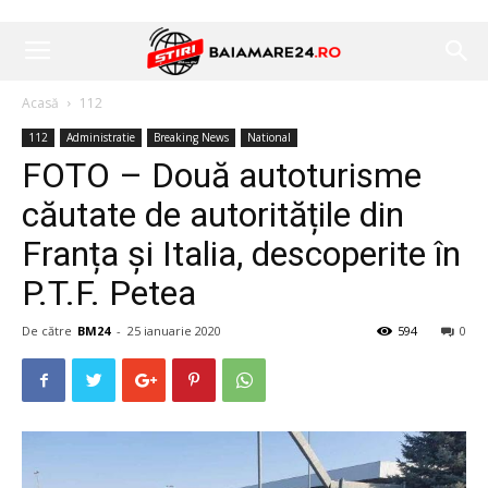
Acasă
112
112
Administratie
Breaking News
National
FOTO – Două autoturisme
căutate de autoritățile din
Franța și Italia, descoperite în
P.T.F. Petea
De către
BM24
-
25 ianuarie 2020
594
0