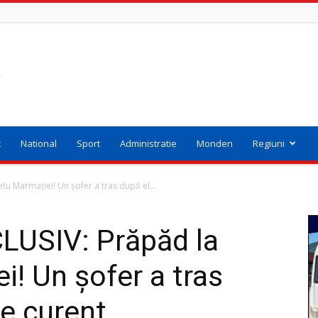
t
National
Sport
Administratie
Monden
Regiuni
u Marmaţiei! Un şofer a tras după el...
USIV: Prăpăd la
i! Un şofer a tras
de curent