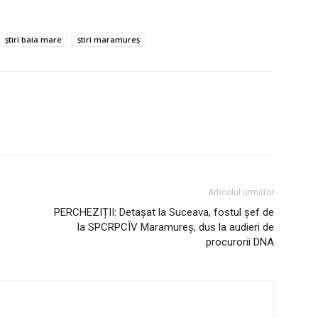
știri baia mare
știri maramureș
Articolul următor
PERCHEZIȚII: Detaşat la Suceava, fostul șef de
la SPCRPCÎV Maramureş, dus la audieri de
procurorii DNA