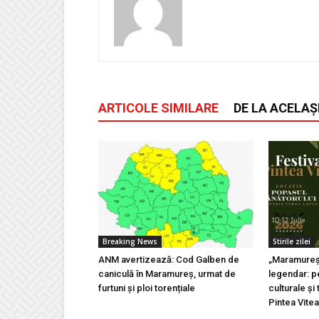
ARTICOLE SIMILARE
DE LA ACELAȘ
Breaking News
Stirile zilei
ANM avertizează: Cod Galben de
„Maramureșu
caniculă în Maramureș, urmat de
legendar: pe
furtuni și ploi torențiale
culturale și 
Pintea Vite