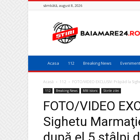
sâmbătă, august 8, 2026
Baia
Mare
24
Acasa
112
Breaking News
Evenimen
Acasă
112
FOTO/VIDEO EXCLUSIV: Prăpăd la Sighet
112
Breaking News
MM Istoric
Stirile zilei
FOTO/VIDEO EXCL
Sighetu Marmaţie
după el 5 stâlpi 