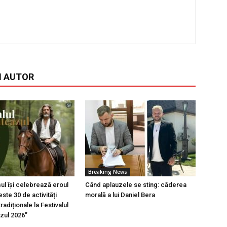
I AUTOR
Breaking News
l își celebrează eroul
Când aplauzele se sting: căderea
ste 30 de activități
morală a lui Daniel Bera
tradiționale la Festivalul
azul 2026”