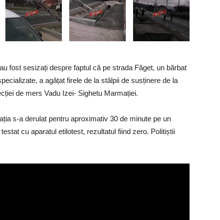
i au fost sesizați despre faptul că pe strada Făget, un bărbat
pecializate, a agățat firele de la stâlpii de susținere de la
recției de mers Vadu Izei- Sighetu Marmației.
lația s-a derulat pentru aproximativ 30 de minute pe un
stat cu aparatul etilotest, rezultatul fiind zero. Politiștii