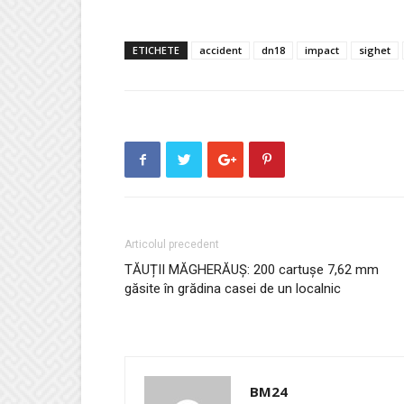
ETICHETE
accident
dn18
impact
sighet
Articolul precedent
TĂUȚII MĂGHERĂUȘ: 200 cartușe 7,62 mm
găsite în grădina casei de un localnic
BM24