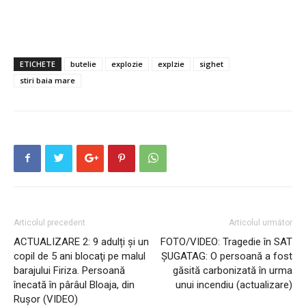
ETICHETE
butelie
explozie
explzie
sighet
stiri baia mare
Articolul precedent
Articolul următor
ACTUALIZARE 2: 9 adulți și un
FOTO/VIDEO: Tragedie în SAT
copil de 5 ani blocaţi pe malul
ŞUGATAG: O persoană a fost
barajului Firiza. Persoană
găsită carbonizată în urma
înecată în pârâul Bloaja, din
unui incendiu (actualizare)
Rușor (VIDEO)