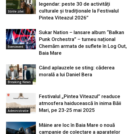
legendar: peste 30 de activități
culturale și tradiționale la Festivalul
Stirile zilei
Pintea Viteazul 2026”
Sukar Nation – lansare album “Balkan
Punk Orchestra” – turneu național
Chemăm armata de suflete în Log Out,
Eveniment
Baia Mare
Când aplauzele se sting: căderea
morală a lui Daniel Bera
Breaking News
Festivalul „Pintea Viteazul” readuce
atmosfera haiducească în inima Băii
Mari, pe 23-25 mai 2025
Administratie
Mâine are loc în Baia Mare o nouă
campanie de colectare a aparatelor