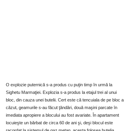
O explozie puternică s-a produs cu puţin timp în urmă la
Sighetu Marmaţiei. Explozia s-a produs la etajul trei al unui
bloc, din cauza unei butelii. Cert este că tencuiala de pe bloc a
căzut, geamurile s-au făcut ţăndări, două maşini parcate în
imediata apropiere a blocului au fost avariate. În apartament
locuieşte un bărbat de circa 60 de ani şi, deşi blocul este
racordat la sistemul de gaz metan, acesta folosea butelia