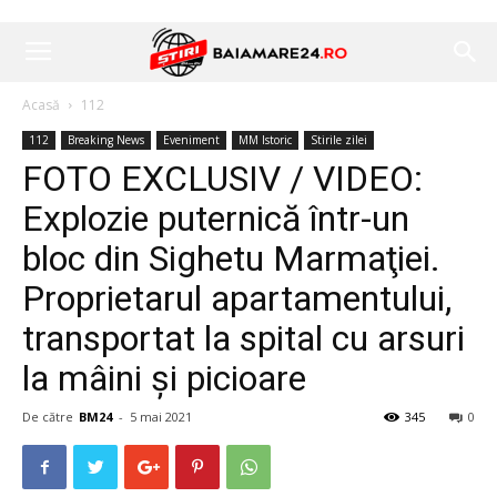
Acasă
112
112
Breaking News
Eveniment
MM Istoric
Stirile zilei
FOTO EXCLUSIV / VIDEO:
Explozie puternică într-un
bloc din Sighetu Marmaţiei.
Proprietarul apartamentului,
transportat la spital cu arsuri
la mâini şi picioare
De către
BM24
-
5 mai 2021
345
0