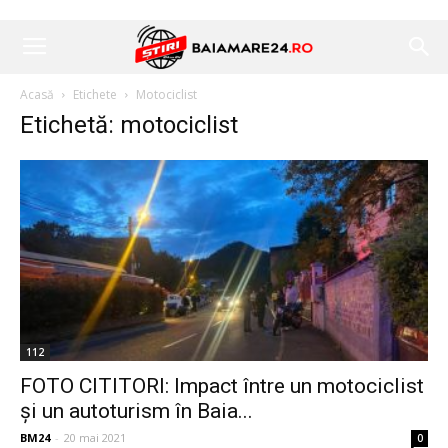
Acasă
Etichete
Motociclist
Etichetă: motociclist
112
FOTO CITITORI: Impact între un motociclist
și un autoturism în Baia...
BM24
-
20 mai 2021
0