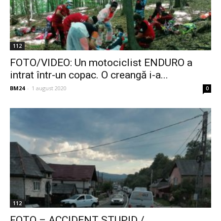
112
FOTO/VIDEO: Un motociclist ENDURO a
intrat într-un copac. O creangă i-a...
BM24
-
1 august 2020
0
112
FOTO – ACCIDENT STUPID /