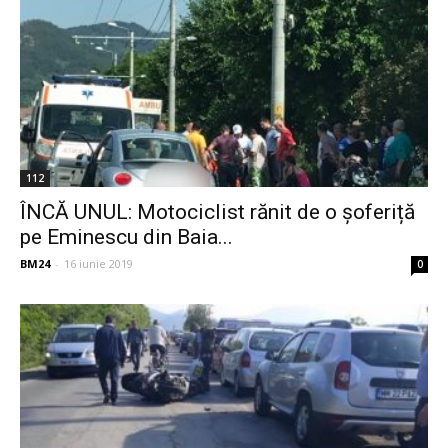
112
ÎNCĂ UNUL: Motociclist rănit de o șoferiță
pe Eminescu din Baia...
BM24
-
16 iunie 2019
0