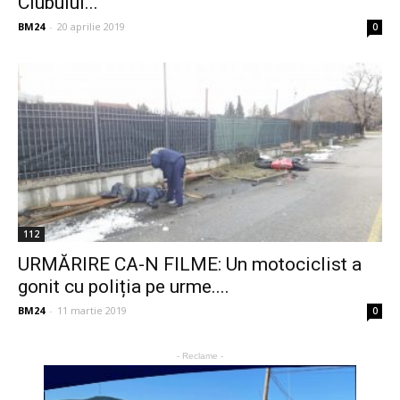
Clubului...
BM24
-
20 aprilie 2019
0
112
URMĂRIRE CA-N FILME: Un motociclist a
gonit cu poliția pe urme....
BM24
-
11 martie 2019
0
- Reclame -