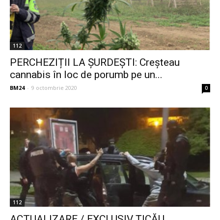
112
PERCHEZIȚII LA ȘURDEȘTI: Creșteau
cannabis în loc de porumb pe un...
BM24
-
9 octombrie 2020
0
112
ACTUALIZARE / EXCLUSIV ȚICĂU