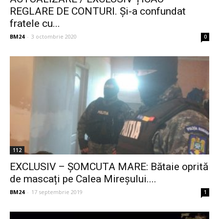
REGLARE DE CONTURI. Și-a confundat
fratele cu...
BM24
-
3 octombrie 2020
0
112
EXCLUSIV – ȘOMCUTA MARE: Bătaie oprită
de mascați pe Calea Mireșului....
BM24
-
17 septembrie 2019
1