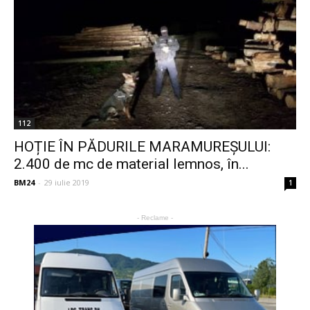
112
HOȚIE ÎN PĂDURILE MARAMUREȘULUI:
2.400 de mc de material lemnos, în...
BM24
-
29 iulie 2019
1
- Reclame -