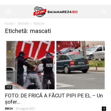
Acasă
Etichete
Mascati
Etichetă: mascati
112
FOTO: DE FRICĂ A FĂCUT PIPI PE EL – Un
șofer...
BM24
-
29 august 2021
0