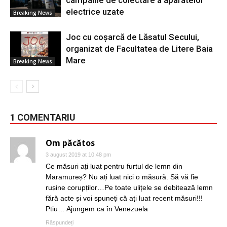
electrice uzate
Breaking News
Joc cu coșarcă de Lăsatul Secului,
organizat de Facultatea de Litere Baia
Mare
Breaking News
1 COMENTARIU
Om păcătos
3 august 2019 at 10:48 pm
Ce măsuri ați luat pentru furtul de lemn din
Maramureș? Nu ați luat nici o măsură. Să vă fie
rușine corupților…Pe toate ulițele se debitează lemn
fără acte și voi spuneți că ați luat recent măsuri!!!
Ptiu… Ajungem ca în Venezuela
Răspundeți