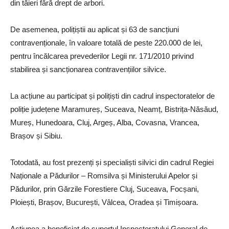
din tăieri fără drept de arbori.
De asemenea, polițiștii au aplicat și 63 de sancțiuni
contravenționale, în valoare totală de peste 220.000 de lei,
pentru încălcarea prevederilor Legii nr. 171/2010 privind
stabilirea și sancționarea contravențiilor silvice.
La acțiune au participat și polițiști din cadrul inspectoratelor de
poliție județene Maramureș, Suceava, Neamț, Bistrița-Năsăud,
Mureș, Hunedoara, Cluj, Argeș, Alba, Covasna, Vrancea,
Brașov și Sibiu.
Totodată, au fost prezenți și specialiști silvici din cadrul Regiei
Naționale a Pădurilor – Romsilva și Ministerului Apelor și
Pădurilor, prin Gărzile Forestiere Cluj, Suceava, Focșani,
Ploiești, Brașov, București, Vâlcea, Oradea și Timișoara.
Acțiunea a beneficiat de suportul Inspectoratului General de