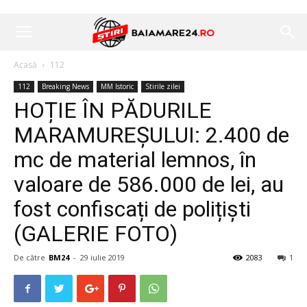
Acasă
112
112
Breaking News
MM Istoric
Stirile zilei
HOȚIE ÎN PĂDURILE
MARAMUREȘULUI: 2.400 de
mc de material lemnos, în
valoare de 586.000 de lei, au
fost confiscați de polițiști
(GALERIE FOTO)
De către
BM24
-
29 iulie 2019
2083
1