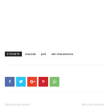
ETICHETE
mascati
poli
stiri maramures
Articolul precedent
Articolul următor