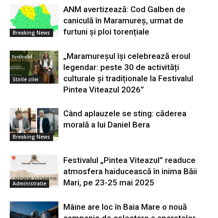
ANM avertizează: Cod Galben de
caniculă în Maramureș, urmat de
furtuni și ploi torențiale
Breaking News
„Maramureșul își celebrează eroul
legendar: peste 30 de activități
culturale și tradiționale la Festivalul
Stirile zilei
Pintea Viteazul 2026”
Când aplauzele se sting: căderea
morală a lui Daniel Bera
Breaking News
Festivalul „Pintea Viteazul” readuce
atmosfera haiducească în inima Băii
Mari, pe 23-25 mai 2025
Administratie
Mâine are loc în Baia Mare o nouă
campanie de colectare a aparatelor