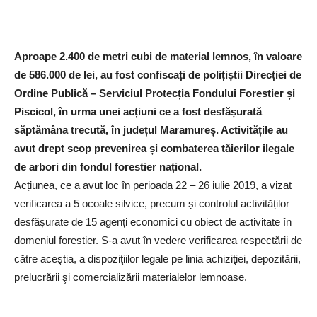
Aproape 2.400 de metri cubi de material lemnos, în valoare
de 586.000 de lei, au fost confiscați de polițiștii Direcției de
Ordine Publică – Serviciul Protecția Fondului Forestier și
Piscicol, în urma unei acțiuni ce a fost desfășurată
săptămâna trecută, în județul Maramureș. Activitățile au
avut drept scop prevenirea și combaterea tăierilor ilegale
de arbori din fondul forestier național.
Acțiunea, ce a avut loc în perioada 22 – 26 iulie 2019, a vizat
verificarea a 5 ocoale silvice, precum și controlul activităților
desfășurate de 15 agenți economici cu obiect de activitate în
domeniul forestier. S-a avut în vedere verificarea respectării de
către aceştia, a dispoziţiilor legale pe linia achiziţiei, depozitării,
prelucrării şi comercializării materialelor lemnoase.