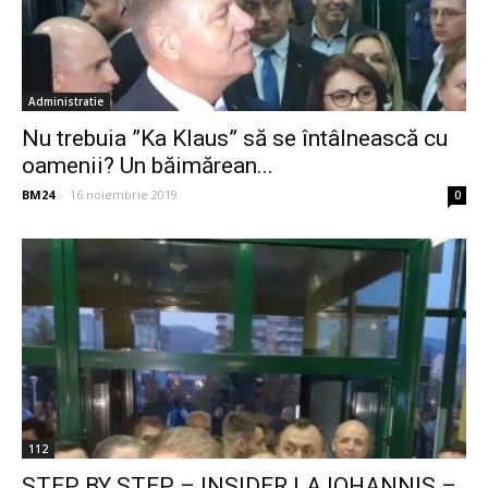
Administratie
Nu trebuia ”Ka Klaus” să se întâlnească cu
oamenii? Un băimărean...
BM24
-
16 noiembrie 2019
0
112
STEP BY STEP – INSIDER LA IOHANNIS –