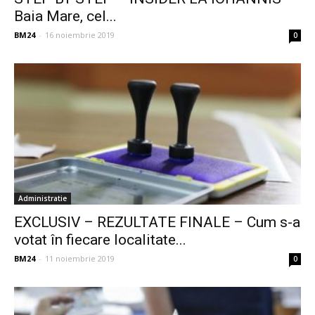
Baia Mare, cel...
BM24
-
16 noiembrie 2019
0
Administratie
EXCLUSIV – REZULTATE FINALE – Cum s-a
votat în fiecare localitate...
BM24
-
11 noiembrie 2019
0