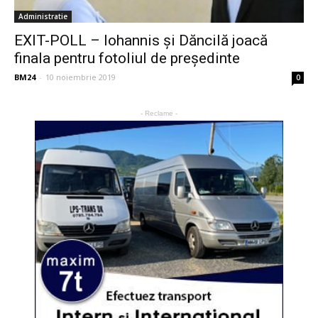
Administratie
EXIT-POLL – Iohannis și Dăncilă joacă
finala pentru fotoliul de președinte
BM24
-
10 noiembrie 2019
0
- Reclame -