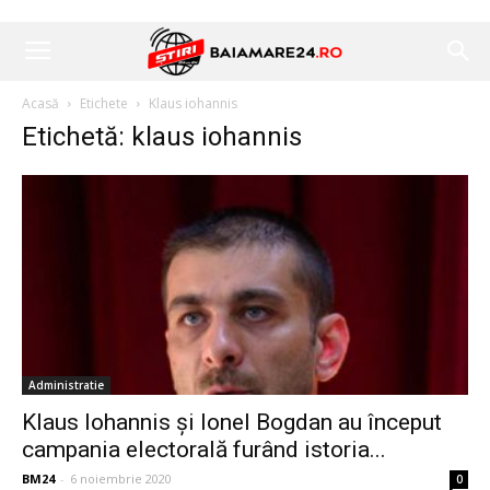
Acasă
Etichete
Klaus iohannis
Etichetă: klaus iohannis
Administratie
Klaus Iohannis și Ionel Bogdan au început
campania electorală furând istoria...
BM24
-
6 noiembrie 2020
0