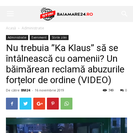
Acasă
Administratie
Administratie
Eveniment
Stirile zilei
Nu trebuia ”Ka Klaus” să se
întâlnească cu oamenii? Un
băimărean reclamă abuzurile
forțelor de ordine (VIDEO)
De către
BM24
-
16 noiembrie 2019
749
0