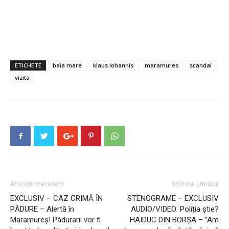
ETICHETE
baia mare
klaus iohannis
maramures
scandal
vizita
Articolul precedent
Articolul următor
EXCLUSIV – CAZ CRIMĂ ÎN
STENOGRAME – EXCLUSIV
PĂDURE – Alertă în
AUDIO/VIDEO: Poliția știe?
Maramureș! Pădurarii vor fi
HAIDUC DIN BORȘA – ”Am