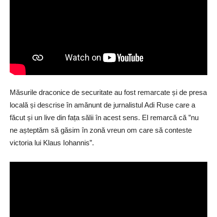
Măsurile draconice de securitate au fost remarcate și de presa
locală și descrise în amănunt de jurnalistul Adi Ruse care a
făcut și un live din fața sălii în acest sens. El remarcă că ”nu
ne așteptăm să găsim în zonă vreun om care să conteste
victoria lui Klaus Iohannis”.