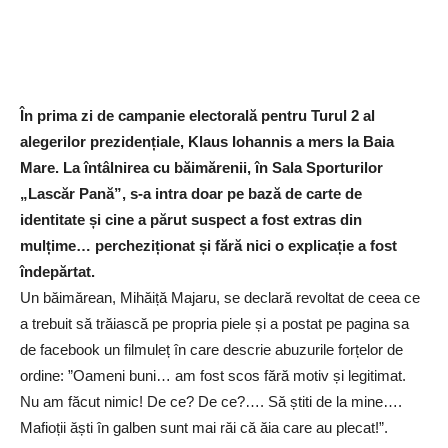
În prima zi de campanie electorală pentru Turul 2 al
alegerilor prezidențiale, Klaus Iohannis a mers la Baia
Mare. La întâlnirea cu băimărenii, în Sala Sporturilor
„Lascăr Pană”, s-a intra doar pe bază de carte de
identitate și cine a părut suspect a fost extras din
mulțime… percheziționat și fără nici o explicație a fost
îndepărtat.
Un băimărean, Mihăiță Majaru, se declară revoltat de ceea ce
a trebuit să trăiască pe propria piele și a postat pe pagina sa
de facebook un filmuleț în care descrie abuzurile forțelor de
ordine: ”Oameni buni… am fost scos fără motiv și legitimat.
Nu am făcut nimic! De ce? De ce?…. Să știti de la mine….
Mafioții ăști în galben sunt mai răi că ăia care au plecat!”.