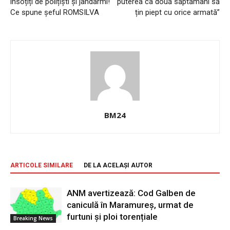
însoțiți de polițiști și jandarmi!
puterea ca două săptămâni să
Ce spune șeful ROMSILVA
țin piept cu orice armată”
BM24
ARTICOLE SIMILARE
DE LA ACELAȘI AUTOR
ANM avertizează: Cod Galben de
caniculă în Maramureș, urmat de
furtuni și ploi torențiale
Breaking News