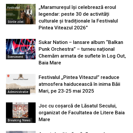
„Maramureșul își celebrează eroul
legendar: peste 30 de activități
culturale și tradiționale la Festivalul
Stirile zilei
Pintea Viteazul 2026”
Sukar Nation – lansare album “Balkan
Punk Orchestra” – turneu național
Chemăm armata de suflete în Log Out,
Eveniment
Baia Mare
Festivalul „Pintea Viteazul” readuce
atmosfera haiducească în inima Băii
Mari, pe 23-25 mai 2025
Administratie
Joc cu coșarcă de Lăsatul Secului,
organizat de Facultatea de Litere Baia
Mare
Breaking News