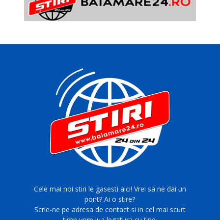
Cele mai noi stiri le gasesti aici! Vrei sa ne dai un
pont? Ai o stire?
Scrie-ne pe adresa de contact si in cel mai scurt
timp vom lua legatura cu tine.