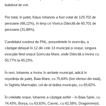
buletinul de vot.
Per total, în județ, Klaus Iohannis a fost votat de 129.702 de
persoane (68,12%), în timp ce Viorica Dăncilă de 60.701 de
persoane (31,88%).
Candidatul susținut de PNL, președintele în exercițiu, a
câștigat detașat în 12 din cele 13 municipii și orașe, singura
execpție fiind orașul Șomcuta Mare, unde Dăncilă a învins cu
50,77% la 49,23%.
În rest, Iohannis a învins în ambele municipii, adică în
reședința de județ, Baia Mare, cu 75,64% (trei sferturi din total),
în Sighetu Marmației, cel de-al doilea municipiu, cu 69,82%.
În celelalte orașe, Iohannis a câștigat astfel – în Baia-Sprie, cu
74,43%, Borșa, cu 63,63%, Cavnic, cu 62,58%, Dragomirești,