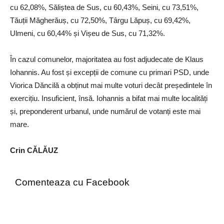
cu 62,08%, Săliștea de Sus, cu 60,43%, Seini, cu 73,51%,
Tăuții Măgherăuș, cu 72,50%, Târgu Lăpuș, cu 69,42%,
Ulmeni, cu 60,44% și Vișeu de Sus, cu 71,32%.
În cazul comunelor, majoritatea au fost adjudecate de Klaus
Iohannis. Au fost și excepții de comune cu primari PSD, unde
Viorica Dăncilă a obținut mai multe voturi decât președintele în
exercițiu. Insuficient, însă. Iohannis a bifat mai multe localități
și, preponderent urbanul, unde numărul de votanți este mai
mare.
Crin CĂLĂUZ
Comenteaza cu Facebook