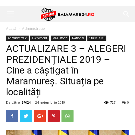
Acasă
Administratie
Administratie
Eveniment
MM Istoric
National
Stirile zilei
ACTUALIZARE 3 – ALEGERI
PREZIDENȚIALE 2019 –
Cine a câștigat în
Maramureș. Situația pe
localități
De către
BM24
-
24 noiembrie 2019
727
0