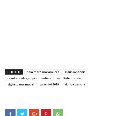
ETICHETE
baia mare maramures
klaus iohannis
rezultate alegeri prezidentiale
rezultate oficiale
sighetu marmatiei
turul doi 2019
viorica dancila