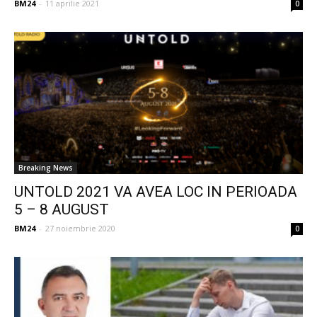
BM24
-
11 aprilie 2021
0
Breaking News
UNTOLD 2021 VA AVEA LOC IN PERIOADA
5 – 8 AUGUST
BM24
-
27 noiembrie 2020
0