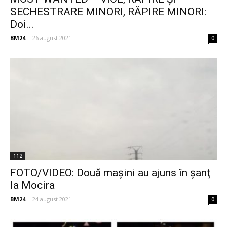
SECHESTRARE MINORI, RĂPIRE MINORI:
Doi...
BM24
-
26 august 2021
0
112
FOTO/VIDEO: Două maşini au ajuns în şanţ
la Mocira
BM24
-
24 august 2021
0