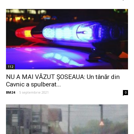
112
NU A MAI VĂZUT ȘOSEAUA: Un tânăr din
Cavnic a spulberat...
BM24
-
5 septembrie 2021
0