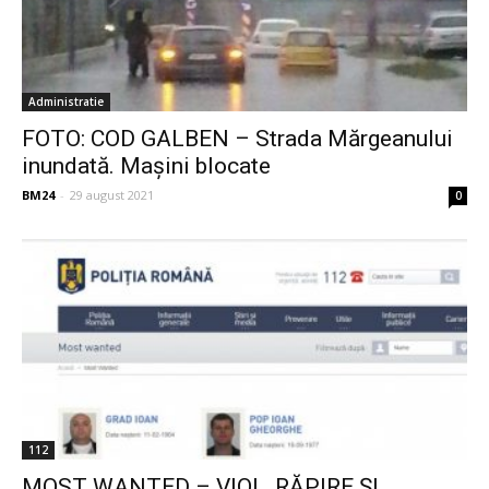
Administratie
FOTO: COD GALBEN – Strada Mărgeanului
inundată. Maşini blocate
BM24
-
29 august 2021
0
112
MOST WANTED – VIOL, RĂPIRE ȘI