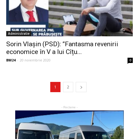
Administratie
Sorin Vlașin (PSD): ”Fantasma revenirii
economice în V a lui Cîțu...
BM24
-
20 noiembrie 2020
0
1
2
- Reclame -