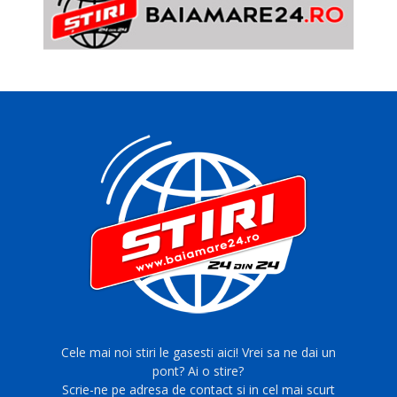
Cele mai noi stiri le gasesti aici! Vrei sa ne dai un
pont? Ai o stire?
Scrie-ne pe adresa de contact si in cel mai scurt