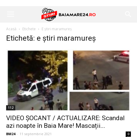
Acasă
Etichete
E știri maramureș
Etichetă: e știri maramureș
112
VIDEO ŞOCANT / ACTUALIZARE: Scandal
azi noapte în Baia Mare! Mascații...
BM24
-
11 septembrie 2021
0