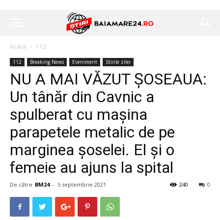
Acasă
112
112
Breaking News
Eveniment
Stirile zilei
NU A MAI VĂZUT ȘOSEAUA:
Un tânăr din Cavnic a
spulberat cu mașina
parapetele metalic de pe
marginea șoselei. El și o
femeie au ajuns la spital
De către
BM24
-
5 septembrie 2021
240
0