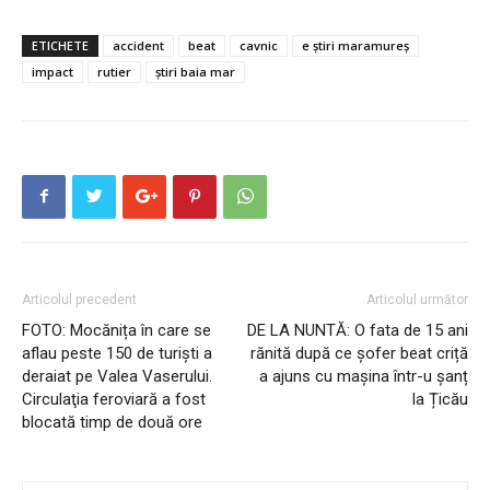
ETICHETE
accident
beat
cavnic
e știri maramureș
impact
rutier
știri baia mar
Articolul precedent
Articolul următor
FOTO: Mocănița în care se
DE LA NUNTĂ: O fata de 15 ani
aflau peste 150 de turişti a
rănită după ce șofer beat criță
deraiat pe Valea Vaserului.
a ajuns cu mașina într-u șanț
Circulaţia feroviară a fost
la Țicău
blocată timp de două ore