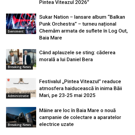
Pintea Viteazul 2026”
Sukar Nation – lansare album “Balkan
Punk Orchestra” – turneu național
Chemăm armata de suflete în Log Out,
Eveniment
Baia Mare
Când aplauzele se sting: căderea
morală a lui Daniel Bera
Breaking News
Festivalul „Pintea Viteazul” readuce
atmosfera haiducească în inima Băii
Mari, pe 23-25 mai 2025
Administratie
Mâine are loc în Baia Mare o nouă
campanie de colectare a aparatelor
electrice uzate
Breaking News