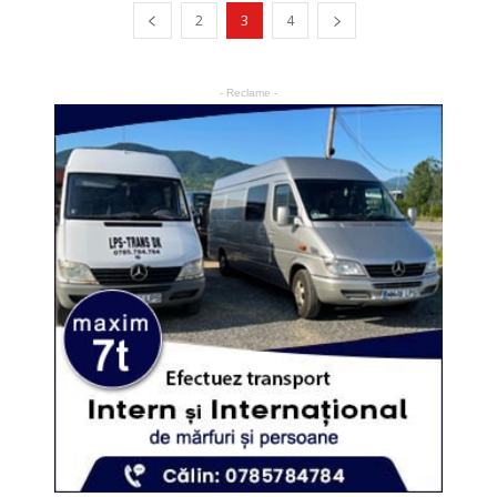
2
3
4
- Reclame -