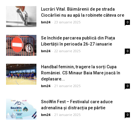
Lucrări Vital. Băimărenii de pe strada
Ciocârliei nu au apă la robinete câteva ore
bm24
-
23 ianuarie 2025
0
Se închide parcarea publică din Piața
Libertății în perioada 26-27 ianuarie
bm24
-
22 ianuarie 2025
0
Handbal feminin, tragere la sorți Cupa
României. CS Minaur Baia Mare joacă în
deplasare...
bm24
-
21 ianuarie 2025
0
SnoWin Fest – Festivalul care aduce
adrenalina și distracția pe pârtie
bm24
-
21 ianuarie 2025
0