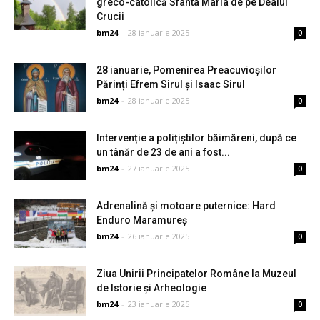
greco-catolică Sfânta Maria de pe Dealul
Crucii
bm24
-
28 ianuarie 2025
0
28 ianuarie, Pomenirea Preacuvioșilor
Părinți Efrem Sirul și Isaac Sirul
bm24
-
28 ianuarie 2025
0
Intervenție a polițiștilor băimăreni, după ce
un tânăr de 23 de ani a fost...
bm24
-
27 ianuarie 2025
0
Adrenalină și motoare puternice: Hard
Enduro Maramureș
bm24
-
26 ianuarie 2025
0
Ziua Unirii Principatelor Române la Muzeul
de Istorie și Arheologie
bm24
-
23 ianuarie 2025
0