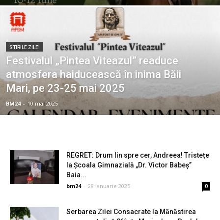
STIRILE ZILEI
Festivalul „Pintea Viteazul” readuce
atmosfera haiducească în inima Băii
Mari, pe 23-25 mai 2025
BM24
-
10 mai 2025
REGRET: Drum lin spre cer, Andreea! Tristețe
la Școala Gimnazială „Dr. Victor Babeş”
Baia...
bm24
-
28 ianuarie 2025
0
Serbarea Zilei Consacrate la Mănăstirea