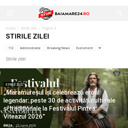
Acasă
Stirile zilei
Pagina 3
STIRILE ZILEI
112
Administratie
Breaking News
Eveniment
Stirile zilei
STIRILE ZILEI
„Maramureșul își celebrează eroul
legendar: peste 30 de activități culturale
și tradiționale la Festivalul Pintea
Viteazul 2026”
BM24
-
22 iunie 2026