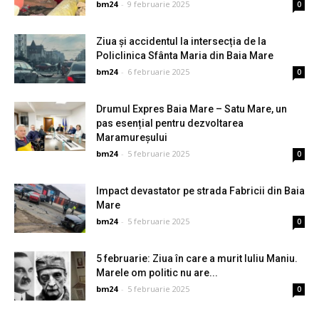
bm24
-
9 februarie 2025
0
Ziua și accidentul la intersecția de la
Policlinica Sfânta Maria din Baia Mare
bm24
-
6 februarie 2025
0
Drumul Expres Baia Mare – Satu Mare, un
pas esențial pentru dezvoltarea
Maramureșului
bm24
-
5 februarie 2025
0
Impact devastator pe strada Fabricii din Baia
Mare
bm24
-
5 februarie 2025
0
5 februarie: Ziua în care a murit Iuliu Maniu.
Marele om politic nu are...
bm24
-
5 februarie 2025
0