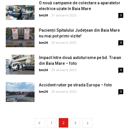
O nouă campanie de colectare a aparatelor
electrice uzate în Baia Mare
bm24
-
31 ianuarie 2025
0
Pacienții Spitalului Județean din Baia Mare
nu mai pot primi vizite!
bm24
-
29 ianuarie 2025
0
Impact între două autoturisme pe bd. Traian
din Baia Mare – foto
bm24
-
29 ianuarie 2025
0
Accident rutier pe strada Europa – foto
bm24
-
29 ianuarie 2025
0
1
2
3