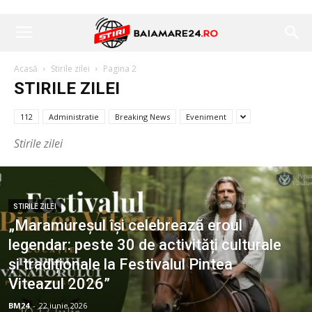
Acasă
Stirile zilei
Pagina 2
STIRILE ZILEI
112
Administratie
Breaking News
Eveniment
Stirile zilei
STIRILE ZILEI
„Maramureșul își celebrează eroul
legendar: peste 30 de activități culturale
și tradiționale la Festivalul Pintea
Viteazul 2026”
BM24
-
22 iunie 2026