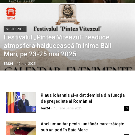
STIRILE ZILEI
Festivalul „Pintea Viteazul” readuce
atmosfera haiducească în inima Băii
Mari, pe 23-25 mai 2025
BM24
-
10 mai 2025
Klaus Iohannis și-a dat demisia din funcția
de președinte al României
bm24
-
10 februarie 2025
0
Apel umanitar pentru un tânăr care trăiește
sub un pod în Baia Mare