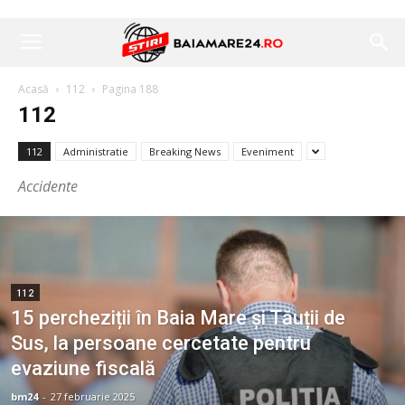
Acasă
112
Pagina 188
112
112
Administratie
Breaking News
Eveniment
Accidente
112
15 percheziții în Baia Mare și Tăuții de
Sus, la persoane cercetate pentru
evaziune fiscală
bm24
-
27 februarie 2025