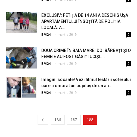
EXCLUSIV: FETIȚA DE 14 ANI A DESCHIS UȘA
APARTAMENTULUI ÎNSOȚITĂ DE POLIȚIA
LOCALĂ. A...
BM24
-
4 martie 2019
0
DOUA CRIME ÎN BAIA MARE: DOI BĂRBAȚI ȘI O
FEMEIE AU FOST GĂSIȚI UCIȘI....
BM24
-
4 martie 2019
0
Imagini socante! Vezi filmul testării șoferului
care a omorât un copilaș de un an...
BM24
-
4 martie 2019
0
186
187
188