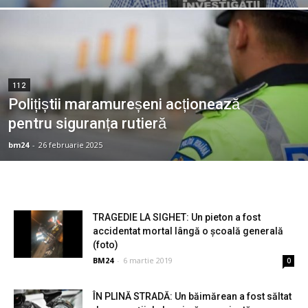
112
Polițiștii maramureșeni acționează
pentru siguranța rutieră
bm24
-
26 februarie 2025
TRAGEDIE LA SIGHET: Un pieton a fost
accidentat mortal lângă o școală generală
(foto)
BM24
-
6 martie 2019
0
ÎN PLINĂ STRADĂ: Un băimărean a fost săltat