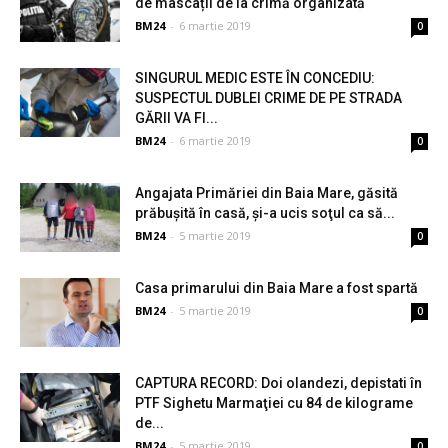
de mascații de la crimă organizată
BM24
-
6 martie 2019
0
SINGURUL MEDIC ESTE ÎN CONCEDIU:
SUSPECTUL DUBLEI CRIME DE PE STRADA
GĂRII VA FI...
BM24
-
6 martie 2019
0
Angajata Primăriei din Baia Mare, găsită
prăbuşită în casă, și-a ucis soţul ca să...
BM24
-
5 martie 2019
0
Casa primarului din Baia Mare a fost spartă
BM24
-
5 martie 2019
0
CAPTURA RECORD: Doi olandezi, depistati în
PTF Sighetu Marmaţiei cu 84 de kilograme
de...
BM24
-
5 martie 2019
0