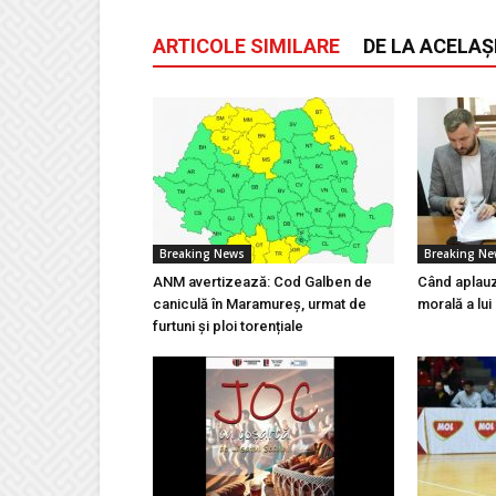
ARTICOLE SIMILARE
DE LA ACELAȘ
Breaking News
Breaking N
ANM avertizează: Cod Galben de
Când aplauz
caniculă în Maramureș, urmat de
morală a lui
furtuni și ploi torențiale