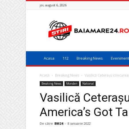
joi, august 6, 2026
Baia
Mare
24
Acasa
112
Breaking News
Evenimen
Acasă
Breaking News
Vasilică Ceterașu concurea
Breaking News
Monden
National
Vasilică Ceteraș
America’s Got Ta
De către
BM24
-
8 ianuarie 2022