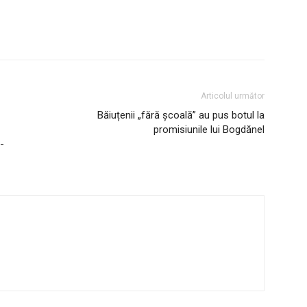
Articolul următor
Băiuțenii „fără școală” au pus botul la
promisiunile lui Bogdănel
-