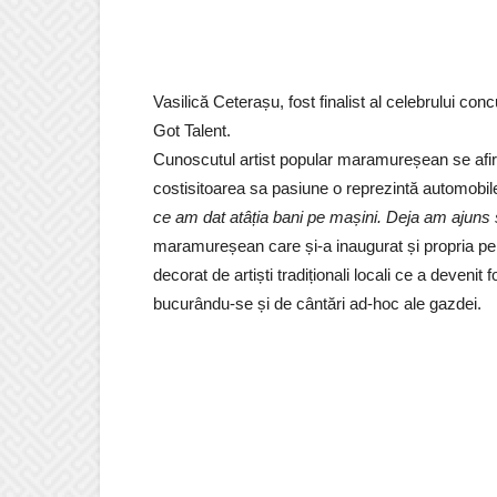
Vasilică Ceterașu, fost finalist al celebrului c
Got Talent.
Cunoscutul artist popular maramureșean se afi
costisitoarea sa pasiune o reprezintă automobile
ce am dat atâția bani pe mașini. Deja am ajuns
maramureșean care și-a inaugurat și propria pen
decorat de artiști tradiționali locali ce a devenit 
bucurându-se și de cântări ad-hoc ale gazdei.