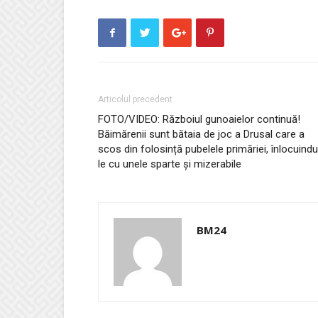
Articolul precedent
FOTO/VIDEO: Războiul gunoaielor continuă!
Băimărenii sunt bătaia de joc a Drusal care a
scos din folosință pubelele primăriei, înlocuindu
le cu unele sparte și mizerabile
BM24