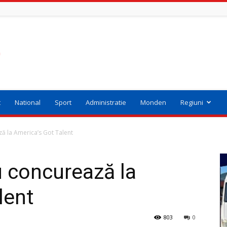
t
National
Sport
Administratie
Monden
Regiuni
ză la America’s Got Talent
u concurează la
lent
803
0