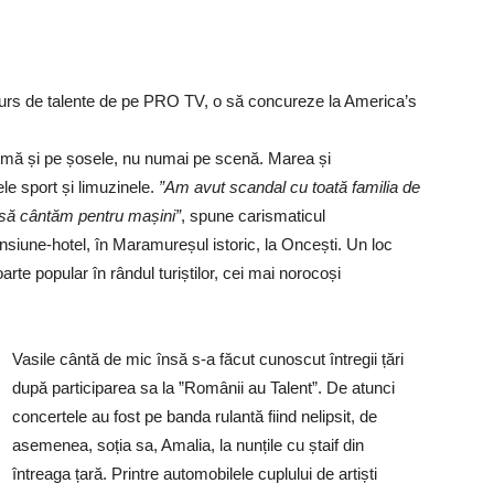
oncurs de talente de pe PRO TV, o să concureze la America’s
rmă și pe șosele, nu numai pe scenă. Marea și
le sport și limuzinele.
”Am avut scandal cu toată familia de
 să cântăm pentru mașini”
, spune carismaticul
siune-hotel, în Maramureșul istoric, la Oncești. Un loc
foarte popular în rândul turiștilor, cei mai norocoși
Vasile cântă de mic însă s-a făcut cunoscut întregii țări
după participarea sa la ”Românii au Talent”. De atunci
concertele au fost pe banda rulantă fiind nelipsit, de
asemenea, soția sa, Amalia, la nunțile cu ștaif din
întreaga țară. Printre automobilele cuplului de artiști