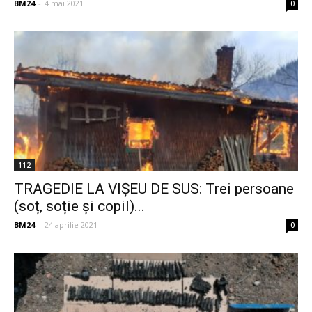
BM24
-
4 mai 2021
0
112
TRAGEDIE LA VIŞEU DE SUS: Trei persoane
(soț, soție și copil)...
BM24
-
24 aprilie 2021
0