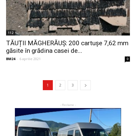
112
TĂUȚII MĂGHERĂUȘ: 200 cartușe 7,62 mm
găsite în grădina casei de...
BM24
-
6 aprilie 2021
0
1
2
3
- Reclame -