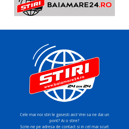
Cele mai noi stiri le gasesti aici! Vrei sa ne dai un
pont? Ai o stire?
Scrie-ne pe adresa de contact si in cel mai scurt