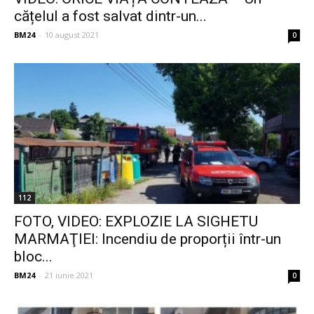
cățelul a fost salvat dintr-un...
BM24
-
10 august 2021
0
112
FOTO, VIDEO: EXPLOZIE LA SIGHETU
MARMAŢIEI: Incendiu de proporții într-un
bloc...
BM24
-
21 iunie 2021
0