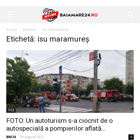
Acasă
Etichete
Isu maramureș
Etichetă: isu maramureș
112
FOTO: Un autoturism s-a ciocnit de o
autospecială a pompierilor aflată...
BM24
-
29 august 2021
0