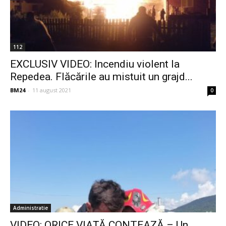
112
EXCLUSIV VIDEO: Incendiu violent la
Repedea. Flăcările au mistuit un grajd...
BM24
-
11 august 2021
0
Administratie
VIDEO: ORICE VIAȚĂ CONTEAZĂ – Un