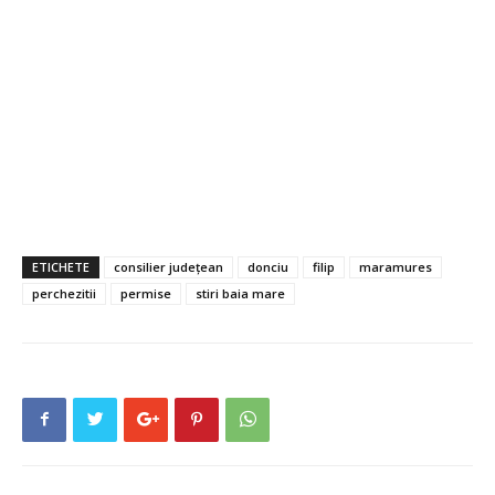
ETICHETE
consilier județean
donciu
filip
maramures
perchezitii
permise
stiri baia mare