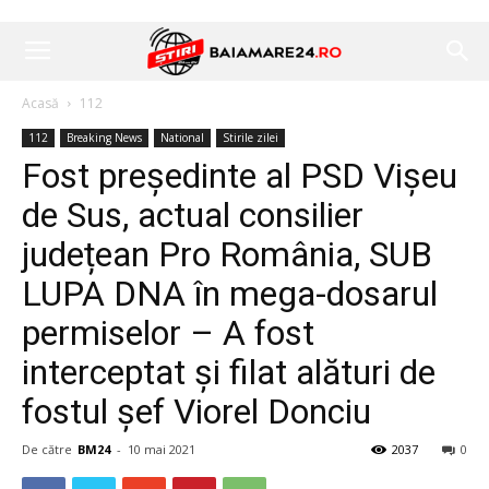
Acasă
112
112
Breaking News
National
Stirile zilei
Fost președinte al PSD Vișeu
de Sus, actual consilier
județean Pro România, SUB
LUPA DNA în mega-dosarul
permiselor – A fost
interceptat și filat alături de
fostul șef Viorel Donciu
De către
BM24
-
10 mai 2021
2037
0