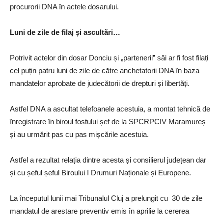
procurorii DNA în actele dosarului.
Luni de zile de filaj și ascultări…
Potrivit actelor din dosar Donciu și „partenerii” săi ar fi fost filați
cel puțin patru luni de zile de către anchetatorii DNA în baza
mandatelor aprobate de judecătorii de drepturi și libertăți.
Astfel DNA a ascultat telefoanele acestuia, a montat tehnică de
înregistrare în biroul fostului șef de la SPCRPCIV Maramureș
și au urmărit pas cu pas mișcările acestuia.
Astfel a rezultat relația dintre acesta și consilierul județean dar
și cu șeful șeful Biroului I Drumuri Naționale și Europene.
La începutul lunii mai Tribunalul Cluj a prelungit cu 30 de zile
mandatul de arestare preventiv emis în aprilie la cererea