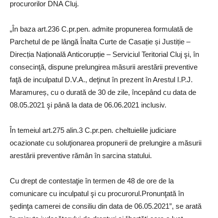
procurorilor DNA Cluj.
„În baza art.236 C.pr.pen. admite propunerea formulată de
Parchetul de pe lângă Înalta Curte de Casație și Justiție –
Direcția Națională Anticorupție – Serviciul Teritorial Cluj şi, în
consecinţă, dispune prelungirea măsurii arestării preventive
faţă de inculpatul D.V.A., deţinut în prezent în Arestul I.P.J.
Maramureș, cu o durată de 30 de zile, începând cu data de
08.05.2021 şi până la data de 06.06.2021 inclusiv.
În temeiul art.275 alin.3 C.pr.pen. cheltuielile judiciare
ocazionate cu soluţionarea propunerii de prelungire a măsurii
arestării preventive rămân în sarcina statului.
Cu drept de contestaţie în termen de 48 de ore de la
comunicare cu inculpatul şi cu procurorul.Pronunţată în
şedinţa camerei de consiliu din data de 06.05.2021”, se arată