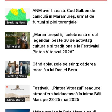
ANM avertizează: Cod Galben de
caniculă în Maramureș, urmat de
furtuni și ploi torențiale
Breaking News
„Maramureșul își celebrează eroul
legendar: peste 30 de activități
culturale și tradiționale la Festivalul
Stirile zilei
Pintea Viteazul 2026”
Când aplauzele se sting: căderea
morală a lui Daniel Bera
Breaking News
Festivalul „Pintea Viteazul” readuce
atmosfera haiducească în inima Băii
Mari, pe 23-25 mai 2025
Administratie
Mâine are loc în Baia Mare o nouă