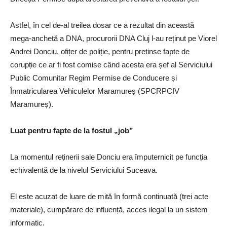
Astfel, în cel de-al treilea dosar ce a rezultat din această
mega-anchetă a DNA, procurorii DNA Cluj l-au reținut pe Viorel
Andrei Donciu, ofițer de poliție, pentru pretinse fapte de
corupție ce ar fi fost comise când acesta era șef al Serviciului
Public Comunitar Regim Permise de Conducere și
Înmatricularea Vehiculelor Maramureș (SPCRPCIV
Maramureș).
Luat pentru fapte de la fostul „job”
La momentul reținerii sale Donciu era împuternicit pe funcția
echivalentă de la nivelul Serviciului Suceava.
El este acuzat de luare de mită în formă continuată (trei acte
materiale), cumpărare de influență, acces ilegal la un sistem
informatic.