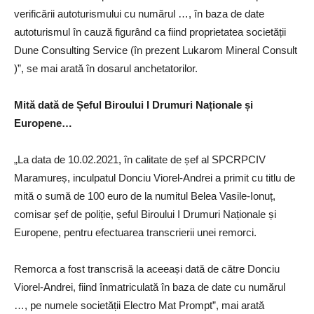
verificării autoturismului cu numărul …, în baza de date
autoturismul în cauză figurând ca fiind proprietatea societății
Dune Consulting Service (în prezent Lukarom Mineral Consult
)”, se mai arată în dosarul anchetatorilor.
Mită dată de Șeful Biroului I Drumuri Naționale și
Europene…
„La data de 10.02.2021, în calitate de șef al SPCRPCIV
Maramureș, inculpatul Donciu Viorel-Andrei a primit cu titlu de
mită o sumă de 100 euro de la numitul Belea Vasile-Ionuț,
comisar șef de poliție, șeful Biroului I Drumuri Naționale și
Europene, pentru efectuarea transcrierii unei remorci.
Remorca a fost transcrisă la aceeași dată de către Donciu
Viorel-Andrei, fiind înmatriculată în baza de date cu numărul
…, pe numele societății Electro Mat Prompt”, mai arată