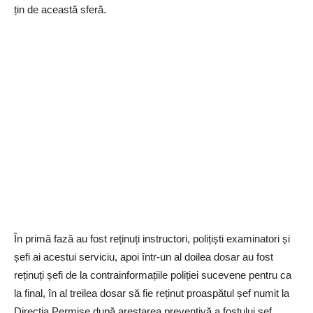
țin de această sferă.
În primă fază au fost reținuți instructori, polițiști examinatori și
șefi ai acestui serviciu, apoi într-un al doilea dosar au fost
reținuți șefi de la contrainformațiile poliției sucevene pentru ca
la final, în al treilea dosar să fie reținut proaspătul șef numit la
Direcția Permise după arestarea preventivă a fostului șef.