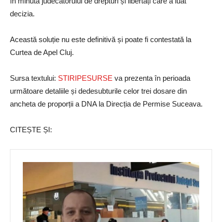
în minuta judecătorului de drepturi și libertăți care a luat
decizia.
Această soluție nu este definitivă și poate fi contestată la
Curtea de Apel Cluj.
Sursa textului:
STIRIPESURSE
va prezenta în perioada
următoare detaliile și dedesubturile celor trei dosare din
ancheta de proporții a DNA la Direcția de Permise Suceava.
CITEȘTE ȘI: