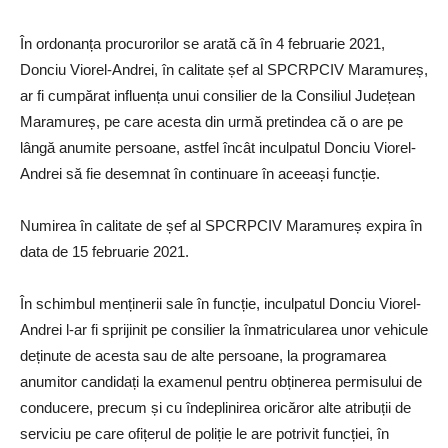
În ordonanța procurorilor se arată că în 4 februarie 2021,
Donciu Viorel-Andrei, în calitate șef al SPCRPCIV Maramureș,
ar fi cumpărat influența unui consilier de la Consiliul Județean
Maramureș, pe care acesta din urmă pretindea că o are pe
lângă anumite persoane, astfel încât inculpatul Donciu Viorel-
Andrei să fie desemnat în continuare în aceeași funcție.
Numirea în calitate de șef al SPCRPCIV Maramureș expira în
data de 15 februarie 2021.
În schimbul menținerii sale în funcție, inculpatul Donciu Viorel-
Andrei l-ar fi sprijinit pe consilier la înmatricularea unor vehicule
deținute de acesta sau de alte persoane, la programarea
anumitor candidați la examenul pentru obținerea permisului de
conducere, precum și cu îndeplinirea oricăror alte atribuții de
serviciu pe care ofițerul de poliție le are potrivit funcției, în