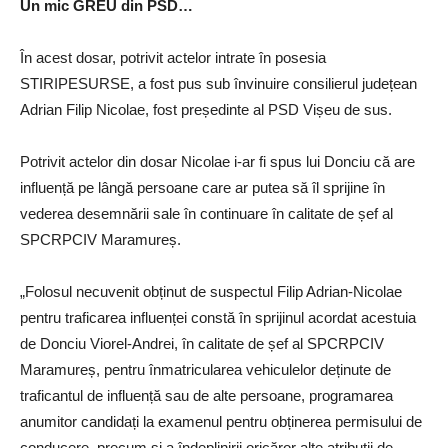
Un mic GREU din PSD…
În acest dosar, potrivit actelor intrate în posesia
STIRIPESURSE, a fost pus sub învinuire consilierul județean
Adrian Filip Nicolae, fost președinte al PSD Vișeu de sus.
Potrivit actelor din dosar Nicolae i-ar fi spus lui Donciu că are
influență pe lângă persoane care ar putea să îl sprijine în
vederea desemnării sale în continuare în calitate de șef al
SPCRPCIV Maramureș.
„Folosul necuvenit obținut de suspectul Filip Adrian-Nicolae
pentru traficarea influenței constă în sprijinul acordat acestuia
de Donciu Viorel-Andrei, în calitate de șef al SPCRPCIV
Maramureș, pentru înmatricularea vehiculelor deținute de
traficantul de influență sau de alte persoane, programarea
anumitor candidați la examenul pentru obținerea permisului de
conducere, precum și a îndeplinirii oricăror alte atribuții de