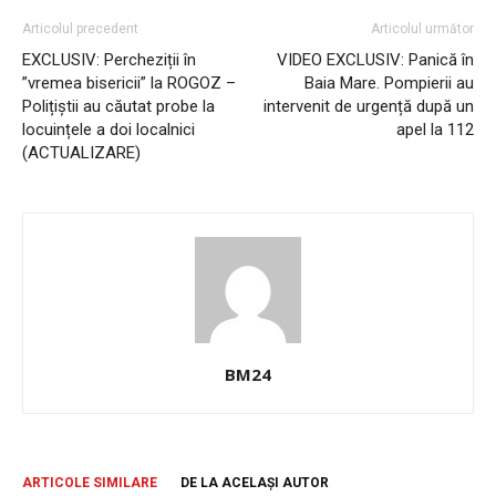
Articolul precedent
Articolul următor
EXCLUSIV: Percheziții în
VIDEO EXCLUSIV: Panică în
”vremea bisericii” la ROGOZ –
Baia Mare. Pompierii au
Polițiștii au căutat probe la
intervenit de urgență după un
locuințele a doi localnici
apel la 112
(ACTUALIZARE)
BM24
ARTICOLE SIMILARE
DE LA ACELAȘI AUTOR