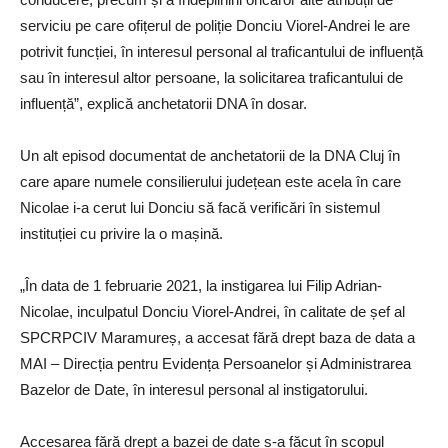
serviciu pe care ofițerul de poliție Donciu Viorel-Andrei le are
potrivit funcției, în interesul personal al traficantului de influență
sau în interesul altor persoane, la solicitarea traficantului de
influență”, explică anchetatorii DNA în dosar.
Un alt episod documentat de anchetatorii de la DNA Cluj în
care apare numele consilierului județean este acela în care
Nicolae i-a cerut lui Donciu să facă verificări în sistemul
instituției cu privire la o mașină.
„În data de 1 februarie 2021, la instigarea lui Filip Adrian-
Nicolae, inculpatul Donciu Viorel-Andrei, în calitate de șef al
SPCRPCIV Maramureș, a accesat fără drept baza de data a
MAI – Direcția pentru Evidența Persoanelor și Administrarea
Bazelor de Date, în interesul personal al instigatorului.
Accesarea fără drept a bazei de date s-a făcut în scopul