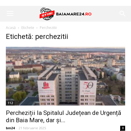
Acasă
Etichete
Perchezitii
Etichetă: perchezitii
112
Percheziții la Spitalul Județean de Urgență
din Baia Mare, dar și...
bm24
-
21 februarie 2025
0