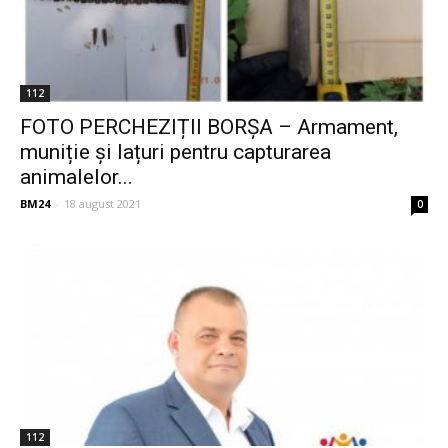
112
FOTO PERCHEZIȚII BORȘA – Armament,
muniție și lațuri pentru capturarea
animalelor...
BM24
-
18 august 2021
0
112