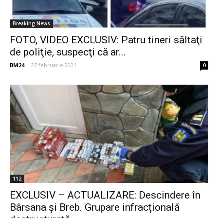
Breaking News
FOTO, VIDEO EXCLUSIV: Patru tineri săltaţi
de poliţie, suspecţi că ar...
BM24
-
27 februarie 2021
0
112
EXCLUSIV – ACTUALIZARE: Descindere în
Bârsana și Breb. Grupare infracțională