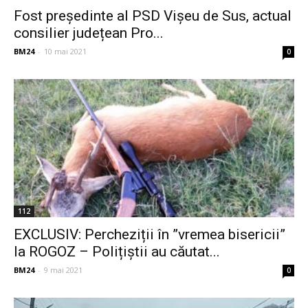
Fost președinte al PSD Vișeu de Sus, actual
consilier județean Pro...
BM24
-
10 mai 2021
0
112
EXCLUSIV: Percheziții în ”vremea bisericii”
la ROGOZ – Polițiștii au căutat...
BM24
-
9 mai 2021
0