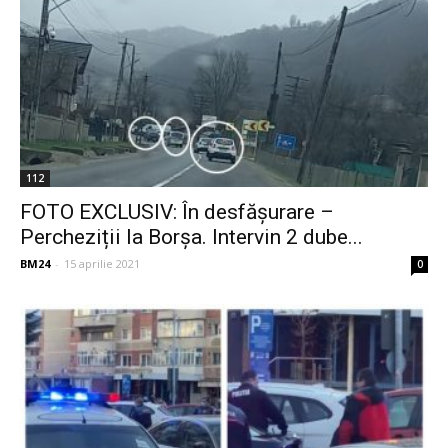
112
FOTO EXCLUSIV: În desfășurare –
Percheziții la Borșa. Intervin 2 dube...
BM24
-
15 aprilie 2021
0