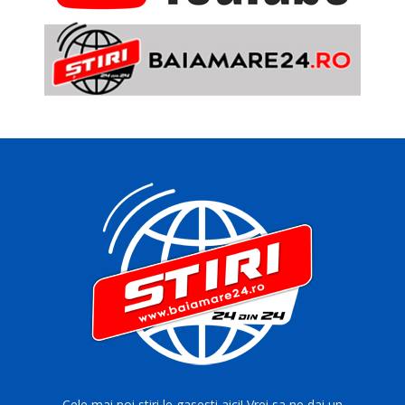
Cele mai noi stiri le gasesti aici! Vrei sa ne dai un