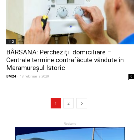
112
BÂRSANA: Percheziţii domiciliare –
Centrale termine contrafăcute vândute în
Maramureșul Istoric
BM24
-
18 februarie 2020
0
1
2
- Reclame -