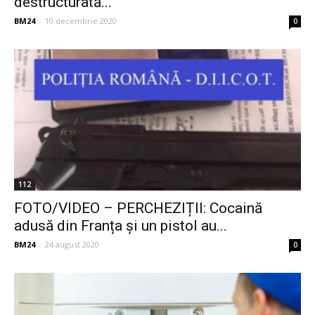
destructurată...
BM24
-
10 decembrie 2020
0
112
FOTO/VIDEO – PERCHEZIȚII: Cocaină
adusă din Franța și un pistol au...
BM24
-
24 august 2020
0