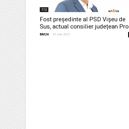
112
Fost președinte al PSD Vișeu de
Sus, actual consilier județean Pro.
BM24
-
10 mai 2021