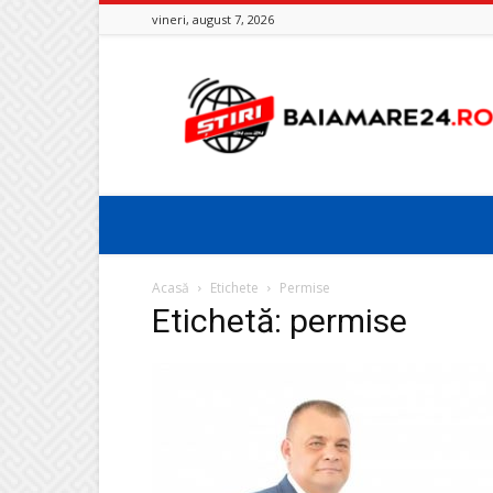
vineri, august 7, 2026
Baia
Mare
24
Acasă
Etichete
Permise
Etichetă: permise