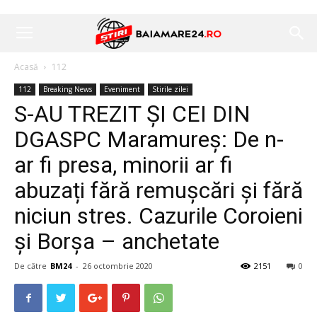
Acasă
112
112
Breaking News
Eveniment
Stirile zilei
S-AU TREZIT ȘI CEI DIN
DGASPC Maramureș: De n-
ar fi presa, minorii ar fi
abuzați fără remușcări și fără
niciun stres. Cazurile Coroieni
și Borșa – anchetate
De către
BM24
-
26 octombrie 2020
2151
0