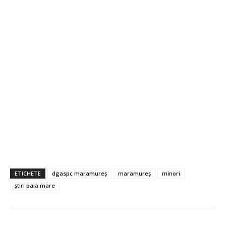
ETICHETE
dgaspc maramureș
maramureș
minori
știri baia mare