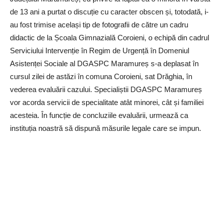
de 13 ani a purtat o discuție cu caracter obscen și, totodată, i-
au fost trimise același tip de fotografii de către un cadru
didactic de la Școala Gimnazială Coroieni, o echipă din cadrul
Serviciului Intervenție în Regim de Urgență în Domeniul
Asistenței Sociale al DGASPC Maramureș s-a deplasat în
cursul zilei de astăzi în comuna Coroieni, sat Drăghia, în
vederea evaluării cazului. Specialiștii DGASPC Maramureș
vor acorda servicii de specialitate atât minorei, cât și familiei
acesteia. În funcție de concluziile evaluării, urmează ca
instituția noastră să dispună măsurile legale care se impun.