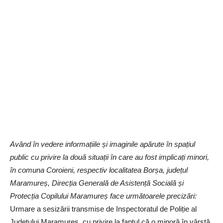
Având în vedere informațiile
și imaginile
apărute în spațiul
public cu privire la două situații în care au fost implicați minori,
în comuna Coroieni, respectiv localitatea Borșa, județul
Maramureș, Direcția Generală de Asistență Socială și
Protecția Copilului Maramureș face următoarele precizări:
Urmare a sesizării transmise de Inspectoratul de Poliție al
Județului Maramureș, cu privire la faptul că o minoră în vârstă