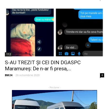
112
S-AU TREZIT ȘI CEI DIN DGASPC
Maramureș: De n-ar fi presa,...
BM24
-
26 octombrie 2020
0
- Reclame -