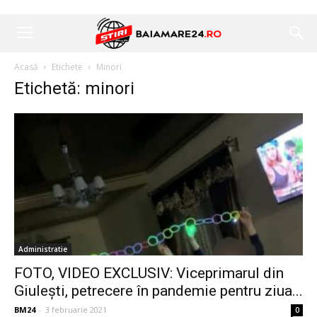
Acasă
Etichete
Minori
Etichetă: minori
Administratie
FOTO, VIDEO EXCLUSIV: Viceprimarul din
Giuleşti, petrecere în pandemie pentru ziua...
BM24
-
3 februarie 2021
0