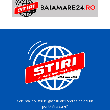
Cele mai noi stiri le gasesti aici! Vrei sa ne dai un
pont? Ai o stire?