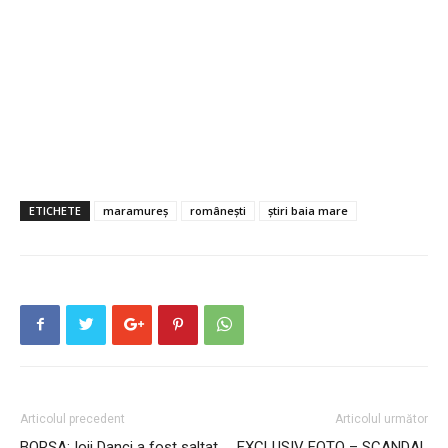
ETICHETE
maramureș
românești
știri baia mare
Articolul precedent
Articolul următor
BORȘA: Ioji Danci a fost saltat
EXCLUSIV FOTO – SCANDAL