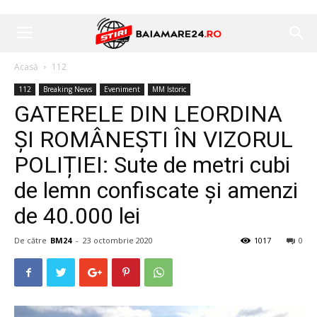
Acasă
112
112
Breaking News
Eveniment
MM Istoric
GATERELE DIN LEORDINA
ȘI ROMÂNEȘTI ÎN VIZORUL
POLIȚIEI: Sute de metri cubi
de lemn confiscate și amenzi
de 40.000 lei
De către
BM24
-
23 octombrie 2020
1017
0