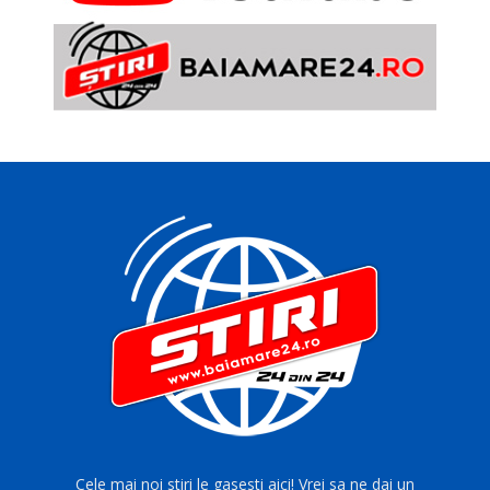
Cele mai noi stiri le gasesti aici! Vrei sa ne dai un