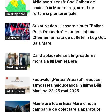
ANM avertizează: Cod Galben de
caniculă în Maramureș, urmat de
furtuni și ploi torențiale
Breaking News
Sukar Nation – lansare album “Balkan
Punk Orchestra” – turneu național
Chemăm armata de suflete în Log Out,
Eveniment
Baia Mare
Când aplauzele se sting: căderea
morală a lui Daniel Bera
Breaking News
Festivalul „Pintea Viteazul” readuce
atmosfera haiducească în inima Băii
Mari, pe 23-25 mai 2025
Administratie
Mâine are loc în Baia Mare o nouă
campanie de colectare a aparatelor