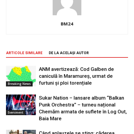
BM24
ARTICOLE SIMILARE
DE LA ACELAȘI AUTOR
ANM avertizează: Cod Galben de
caniculă în Maramureș, urmat de
furtuni și ploi torențiale
Breaking News
Sukar Nation – lansare album “Balkan
Punk Orchestra” – turneu național
Chemăm armata de suflete în Log Out,
Eveniment
Baia Mare
Când aplauzele se sting: căderea