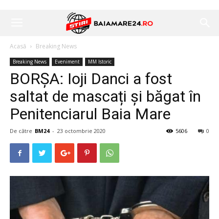
Acasă
Breaking News
Breaking News
Eveniment
MM Istoric
BORȘA: Ioji Danci a fost
saltat de mascați și băgat în
Penitenciarul Baia Mare
De către
BM24
-
23 octombrie 2020
5606
0