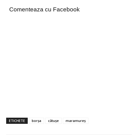
Comenteaza cu Facebook
ETICHETE
borșa
cătușe
maramureș