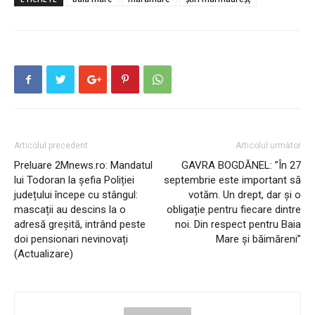
Articolul precedent
Articolul următor
Preluare 2Mnews.ro: Mandatul
GAVRA BOGDĂNEL: ”În 27
lui Todoran la șefia Poliției
septembrie este important să
județului începe cu stângul:
votăm. Un drept, dar și o
mascații au descins la o
obligație pentru fiecare dintre
adresă greșită, intrând peste
noi. Din respect pentru Baia
doi pensionari nevinovați
Mare și băimăreni”
(Actualizare)