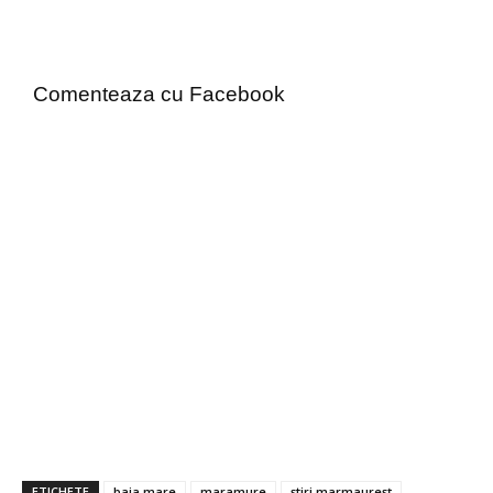
Comenteaza cu Facebook
ETICHETE
baia mare
maramure
știri marmaureșț