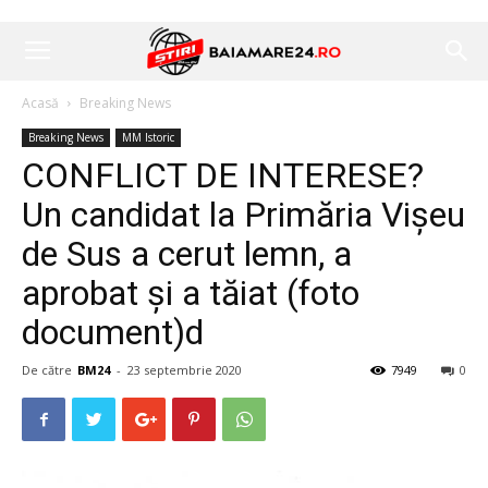
Acasă
Breaking News
Breaking News
MM Istoric
CONFLICT DE INTERESE?
Un candidat la Primăria Vișeu
de Sus a cerut lemn, a
aprobat și a tăiat (foto
document)d
De către
BM24
-
23 septembrie 2020
7949
0