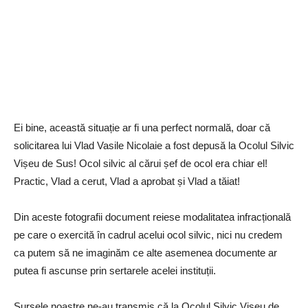
Ei bine, această situație ar fi una perfect normală, doar că
solicitarea lui Vlad Vasile Nicolaie a fost depusă la Ocolul Silvic
Vișeu de Sus! Ocol silvic al cărui șef de ocol era chiar el!
Practic, Vlad a cerut, Vlad a aprobat și Vlad a tăiat!
Din aceste fotografii document reiese modalitatea infracțională
pe care o exercită în cadrul acelui ocol silvic, nici nu credem
ca putem să ne imaginăm ce alte asemenea documente ar
putea fi ascunse prin sertarele acelei instituții.
Sursele noastre ne-au transmis că la Ocolul Silvic Vișeu de