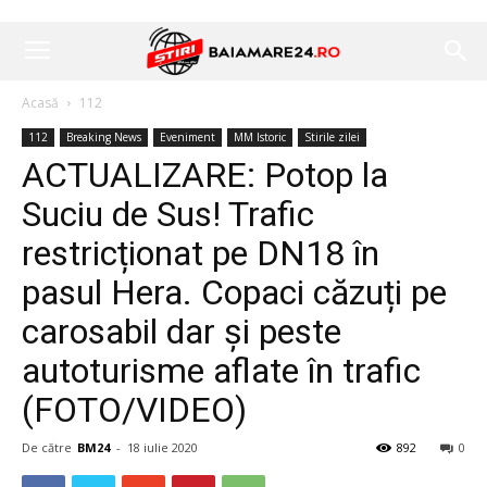
Acasă
112
112
Breaking News
Eveniment
MM Istoric
Stirile zilei
ACTUALIZARE: Potop la
Suciu de Sus! Trafic
restricționat pe DN18 în
pasul Hera. Copaci căzuți pe
carosabil dar și peste
autoturisme aflate în trafic
(FOTO/VIDEO)
De către
BM24
-
18 iulie 2020
892
0