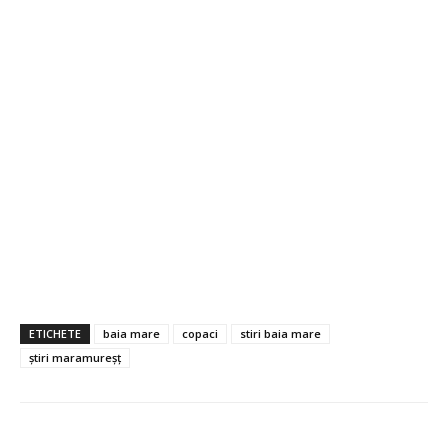
ETICHETE
baia mare
copaci
stiri baia mare
știri maramureșț