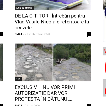
Administratie
DE LA CITITORI: Întrebări pentru
Vlad Vasile Nicolaie referitoare la
acuzele...
BM24
-
21 septembrie 2020
0
0
112
EXCLUSIV – NU VOR PRIMI
AUTORIZAȚIE DAR VOR
PROTESTA ÎN CĂTUNUL...
BM24
-
28 mai 2020
0
0