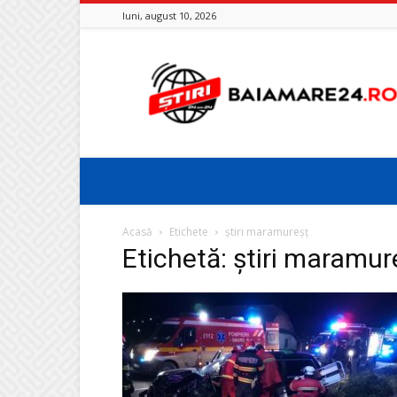
luni, august 10, 2026
Baia
Mare
24
Acasă
Etichete
știri maramureșț
Etichetă: știri maramur