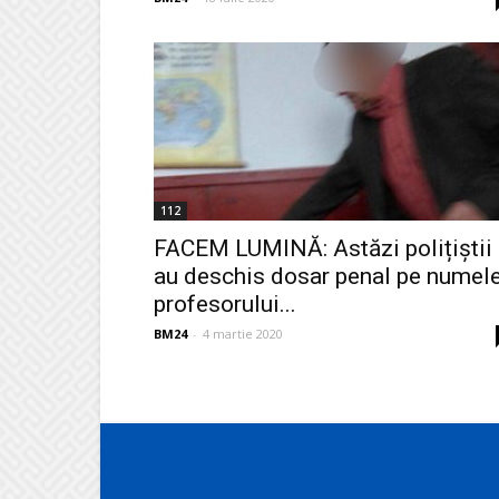
112
FACEM LUMINĂ: Astăzi polițiștii
au deschis dosar penal pe numel
profesorului...
BM24
-
4 martie 2020