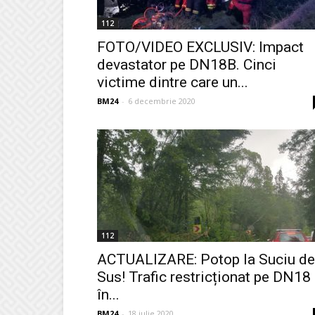
112
FOTO/VIDEO EXCLUSIV: Impact
devastator pe DN18B. Cinci
victime dintre care un...
BM24
-
6 decembrie 2020
112
ACTUALIZARE: Potop la Suciu de
Sus! Trafic restricționat pe DN18
în...
BM24
-
18 iulie 2020