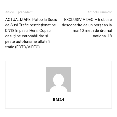
Articolul precedent
Articolul următor
ACTUALIZARE: Potop la Suciu
EXCLUSIV VIDEO – 6 obuze
de Sus! Trafic restricționat pe
descoperite de un borșean la
DN18 în pasul Hera. Copaci
nici 10 metri de drumul
căzuți pe carosabil dar și
național 18
peste autoturisme aflate în
trafic (FOTO/VIDEO)
BM24