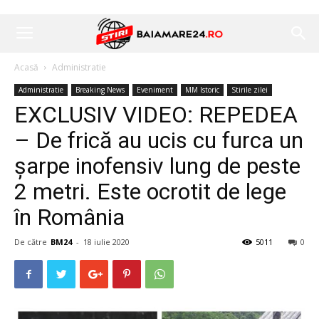
Acasă
Administratie
Administratie
Breaking News
Eveniment
MM Istoric
Stirile zilei
EXCLUSIV VIDEO: REPEDEA
– De frică au ucis cu furca un
șarpe inofensiv lung de peste
2 metri. Este ocrotit de lege
în România
De către
BM24
-
18 iulie 2020
5011
0