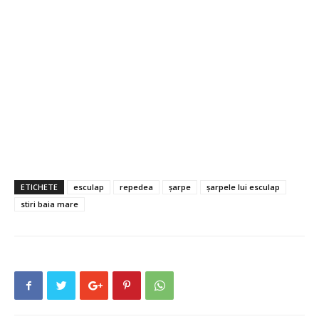
ETICHETE
esculap
repedea
șarpe
șarpele lui esculap
stiri baia mare