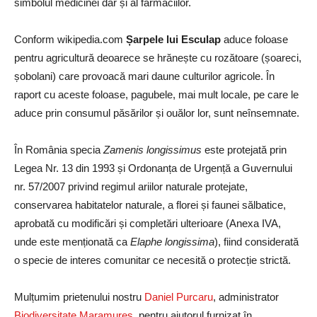
simbolul medicinei dar și al farmaciilor.
Conform wikipedia.com
Șarpele lui Esculap
aduce foloase
pentru agricultură deoarece se hrănește cu rozătoare (șoareci,
șobolani) care provoacă mari daune culturilor agricole. În
raport cu aceste foloase, pagubele, mai mult locale, pe care le
aduce prin consumul păsărilor și ouălor lor, sunt neînsemnate.
În România specia
Zamenis longissimus
este protejată prin
Legea Nr. 13 din 1993 și Ordonanța de Urgență a Guvernului
nr. 57/2007 privind regimul ariilor naturale protejate,
conservarea habitatelor naturale, a florei și faunei sălbatice,
aprobată cu modificări și completări ulterioare (Anexa IVA,
unde este menționată ca
Elaphe longissima
), fiind considerată
o specie de interes comunitar ce necesită o protecție strictă.
Mulțumim prietenului nostru
Daniel Purcaru
, administrator
Biodiversitate Maramureș
, pentru ajutorul furnizat în