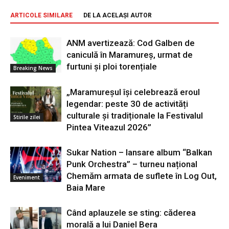
ARTICOLE SIMILARE
DE LA ACELAȘI AUTOR
ANM avertizează: Cod Galben de
caniculă în Maramureș, urmat de
furtuni și ploi torențiale
Breaking News
„Maramureșul își celebrează eroul
legendar: peste 30 de activități
culturale și tradiționale la Festivalul
Stirile zilei
Pintea Viteazul 2026”
Sukar Nation – lansare album “Balkan
Punk Orchestra” – turneu național
Chemăm armata de suflete în Log Out,
Eveniment
Baia Mare
Când aplauzele se sting: căderea
morală a lui Daniel Bera