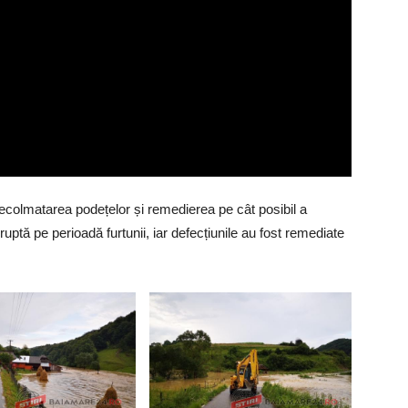
decolmatarea podețelor și remedierea pe cât posibil a
uptă pe perioadă furtunii, iar defecțiunile au fost remediate