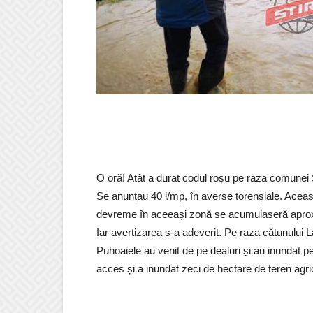
O oră! Atât a durat codul roșu pe raza comunei 
Se anunțau 40 l/mp, în averse torenșiale. Acea
devreme în aceeași zonă se acumulaseră aprox
Iar avertizarea s-a adeverit. Pe raza cătunului
Puhoaiele au venit de pe dealuri și au inundat p
acces și a inundat zeci de hectare de teren agri