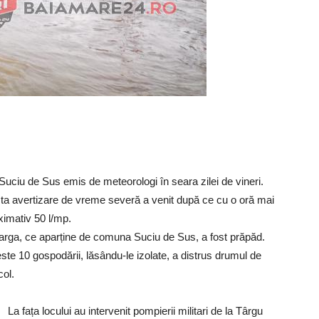
Suciu de Sus emis de meteorologi în seara zilei de vineri.
sta avertizare de vreme severă a venit după ce cu o oră mai
imativ 50 l/mp.
 Larga, ce aparține de comuna Suciu de Sus, a fost prăpăd.
este 10 gospodării, lăsându-le izolate, a distrus drumul de
col.
La fața locului au intervenit pompierii militari de la Târgu