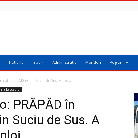
t
National
Sport
Administratie
Monden
Regiuni
 cătunul LARGA din Suciu de Sus. A fost...
Tara Lapusului
eo: PRĂPĂD în
n Suciu de Sus. A
ploi