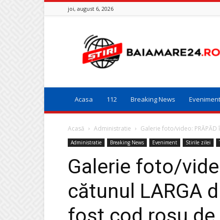
joi, august 6, 2026
Baia
Mare
24
Acasa
112
Breaking News
Evenimen
Acasă
Administratie
Galerie foto/video: PRĂPĂD în
Administratie
Breaking News
Eveniment
Stirile zilei
Galerie foto/vid
cătunul LARGA di
fost cod roșu de 