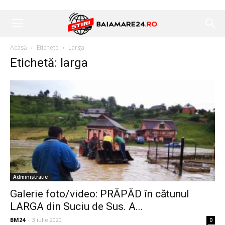
Acasă
Etichete
Larga
Etichetă: larga
Administratie
Galerie foto/video: PRĂPĂD în cătunul
LARGA din Suciu de Sus. A...
BM24
-
3 iulie 2020
0