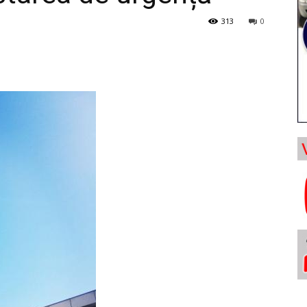
313
0