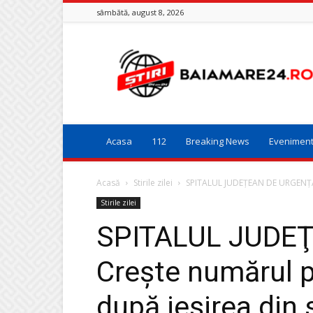
sâmbătă, august 8, 2026
Baia
Mare
24
Acasa
112
Breaking News
Evenimen
Acasă
Stirile zilei
SPITALUL JUDEŢEAN DE URGENŢĂ: 
Stirile zilei
SPITALUL JUDE
Crește numărul p
după ieșirea din 