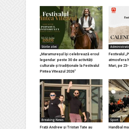
Stirile zilei
Administrati
„Maramureșul își celebrează eroul
Festivalul „
legendar: peste 30 de activități
atmosfera h
culturale și tradiționale la Festivalul
Mari, pe 23
Pintea Viteazul 2026”
Breaking News
Sport
Frații Andrew și Tristan Tate au
Handbal ma