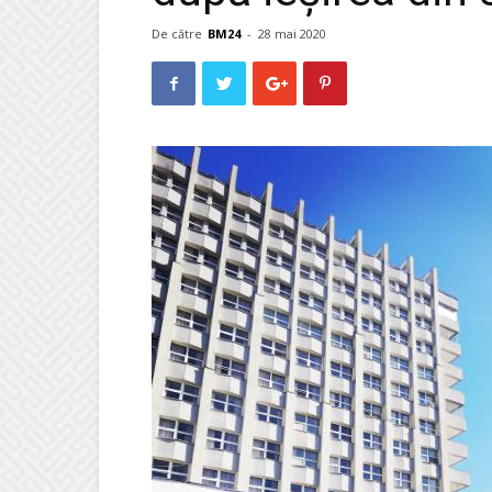
De către
BM24
-
28 mai 2020