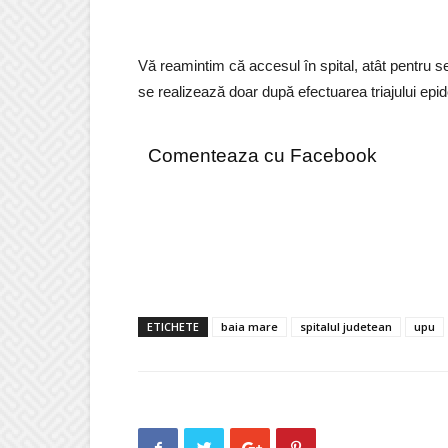
Vă reamintim că accesul în spital, atât pentru ser
se realizează doar după efectuarea triajului epi
Comenteaza cu Facebook
ETICHETE
baia mare
spitalul judetean
upu