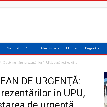
t
National
Sport
Administratie
Monden
Regiuni
Crește numărul prezentărilor în UPU, după ieșirea din...
ŢEAN DE URGENŢĂ:
rezentărilor în UPU,
starea de urgență