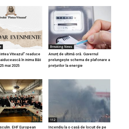
e
Breaking News
Pintea Viteazul” readuce
Anunț de ultimă oră. Guvernul
aiducească în inima Băii
prelungește schema de plafonare a
-25 mai 2025
prețurilor la energie
112
sculin. EHF European
Incendiu la o casă de locuit de pe