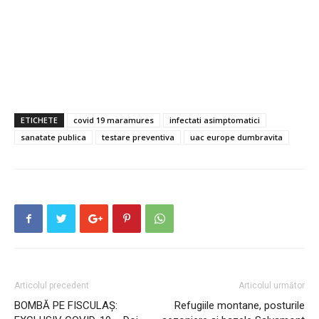
ETICHETE
covid 19 maramures
infectati asimptomatici
sanatate publica
testare preventiva
uac europe dumbravita
Articolul precedent
Articolul următor
BOMBĂ PE FISCULAȘ:
Refugiile montane, posturile