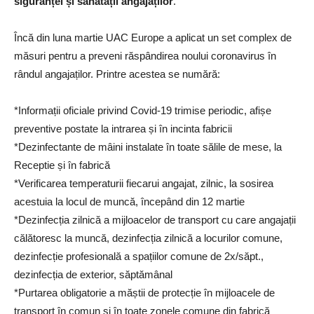
siguranței și sănătății angajaților
.
Încă din luna martie UAC Europe a aplicat un set complex de
măsuri pentru a preveni răspândirea noului coronavirus în
rândul angajaților. Printre acestea se numără:
*Informații oficiale privind Covid-19 trimise periodic, afișe
preventive postate la intrarea și în incinta fabricii
*Dezinfectante de mâini instalate în toate sălile de mese, la
Receptie și în fabrică
*Verificarea temperaturii fiecarui angajat, zilnic, la sosirea
acestuia la locul de muncă, începând din 12 martie
*Dezinfecția zilnică a mijloacelor de transport cu care angajații
călătoresc la muncă, dezinfecția zilnică a locurilor comune,
dezinfecție profesională a spațiilor comune de 2x/săpt.,
dezinfecția de exterior, săptămânal
*Purtarea obligatorie a măștii de protecție în mijloacele de
transport în comun și în toate zonele comune din fabrică