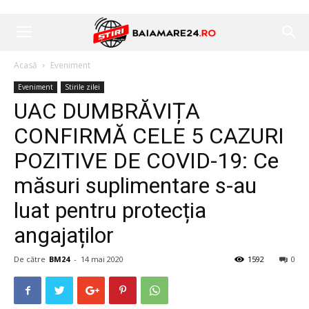
Acasă
Eveniment
Eveniment
Stirile zilei
UAC DUMBRĂVIȚA
CONFIRMĂ CELE 5 CAZURI
POZITIVE DE COVID-19: Ce
măsuri suplimentare s-au
luat pentru protecția
angajaților
De către
BM24
-
14 mai 2020
1592
0