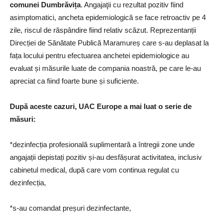
comunei Dumbrăvița
. Angajaţii cu rezultat pozitiv fiind
asimptomatici, ancheta epidemiologică se face retroactiv pe 4
zile, riscul de răspândire fiind relativ scăzut. Reprezentanții
Direcției de Sănătate Publică Maramureș care s-au deplasat la
fața locului pentru efectuarea anchetei epidemiologice au
evaluat și măsurile luate de compania noastră, pe care le-au
apreciat ca fiind foarte bune și suficiente.
După aceste cazuri, UAC Europe a mai luat o serie de
măsuri:
*dezinfecția profesională suplimentară a întregii zone unde
angajații depistați pozitiv și-au desfășurat activitatea, inclusiv
cabinetul medical, după care vom continua regulat cu
dezinfecția,
*s-au comandat preșuri dezinfectante,