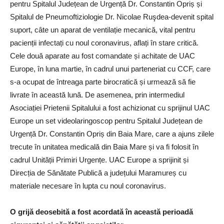
pentru Spitalul Județean de Urgență Dr. Constantin Opriș și
Spitalul de Pneumoftiziologie Dr. Nicolae Ruşdea-devenit spital
suport, câte un aparat de ventilație mecanică, vital pentru
pacienții infectați cu noul coronavirus, aflați în stare critică.
Cele două aparate au fost comandate și achitate de UAC
Europe, în luna martie, în cadrul unui parteneriat cu CCF, care
s-a ocupat de întreaga parte birocratică și urmează să fie
livrate în această lună. De asemenea, prin intermediul
Asociației Prietenii Spitalului a fost achizionat cu sprijinul UAC
Europe un set videolaringoscop pentru Spitalul Județean de
Urgență Dr. Constantin Opriș din Baia Mare, care a ajuns zilele
trecute în unitatea medicală din Baia Mare și va fi folosit în
cadrul Unității Primiri Urgențe. UAC Europe a sprijinit și
Direcția de Sănătate Publică a județului Maramureș cu
materiale necesare în lupta cu noul coronavirus.
O grijă deosebită a fost acordată în această perioadă