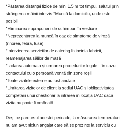
*Păstarea distanței fizice de min. 1,5 m tot timpul, salutul prin
strângerea mâinii interzis *Muncă la domiciliu, unde este
posibil
*Eliminarea suprapunerii de schimburi în vestiare
*Neprezentarea la muncă în caz de simptome de viroză
(rinoree, febră, tuse)
*Interzicerea serviciilor de catering în incinta fabricii,
reamenajarea sălilor de masă
*Izolarea automata și urmarea procedurilor legale – în cazul
contactului cu o persoană venită din zone roșii
*Toate vizitele externe au fost anulate
*Limitarea vizitelor de client la sediul UAC și obligativitatea
completării unui chestionar la intrarea în locația UAC dacă
vizita nu poate fi amânată.
Deși pe parcursul acestei perioade, la măsurarea temperaturii
nu am avut niciun angajat care să se prezinte la serviciu cu