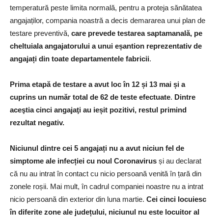
temperatură peste limita normală, pentru a proteja sănătatea
angajaților, compania noastră a decis demararea unui plan de
testare preventivă,
care prevede testarea saptamanală, pe
cheltuiala angajatorului a unui eșantion reprezentativ de
angajați din toate departamentele fabricii
.
Prima etapă de testare a avut loc în 12 și 13 mai și a
cuprins un număr total de 62 de teste efectuate
.
Dintre
aceştia cinci angajaţi au ieșit pozitivi, restul primind
rezultat negativ.
Niciunul dintre cei 5 angajați nu a avut niciun fel de
simptome ale infecției cu noul Coronavirus
și au declarat
că nu au intrat în contact cu nicio persoană venită în țară din
zonele roșii. Mai mult, în cadrul companiei noastre nu a intrat
nicio persoană din exterior din luna martie.
Cei cinci locuiesc
în diferite zone ale județului, niciunul nu este locuitor al