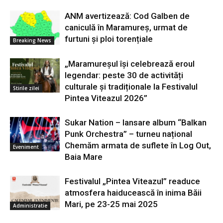
ANM avertizează: Cod Galben de
caniculă în Maramureș, urmat de
furtuni și ploi torențiale
Breaking News
„Maramureșul își celebrează eroul
legendar: peste 30 de activități
culturale și tradiționale la Festivalul
Stirile zilei
Pintea Viteazul 2026”
Sukar Nation – lansare album “Balkan
Punk Orchestra” – turneu național
Chemăm armata de suflete în Log Out,
Eveniment
Baia Mare
Festivalul „Pintea Viteazul” readuce
atmosfera haiducească în inima Băii
Mari, pe 23-25 mai 2025
Administratie