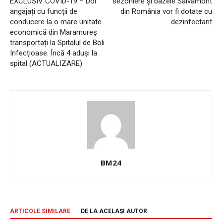
EXCLUSIV COVID-19 – Doi
sezoniere și bazele Salvamont
angajați cu funcții de
din România vor fi dotate cu
conducere la o mare unitate
dezinfectant
economică din Maramureș
transportați la Spitalul de Boli
Infecțioase. Încă 4 aduși la
spital (ACTUALIZARE)
BM24
ARTICOLE SIMILARE
DE LA ACELAȘI AUTOR