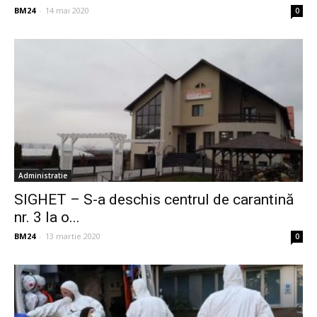
BM24
-
14 mai 2020
0
Administratie
SIGHET – S-a deschis centrul de carantină
nr. 3 la o...
BM24
-
13 martie 2020
0