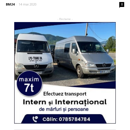
BM24
-
14 mai 2020
0
- Reclame -