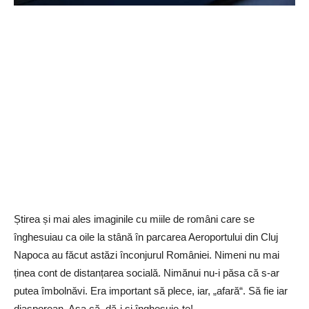
Știrea și mai ales imaginile cu miile de români care se
înghesuiau ca oile la stână în parcarea Aeroportului din Cluj
Napoca au făcut astăzi înconjurul României. Nimeni nu mai
ținea cont de distanțarea socială. Nimănui nu-i păsa că s-ar
putea îmbolnăvi. Era important să plece, iar, „afară“. Să fie iar
diasporean. Așa că, dă-i și înghesuie-te!