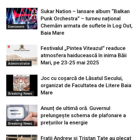
Sukar Nation – lansare album “Balkan
Punk Orchestra” – turneu național
Chemăm armata de suflete în Log Out,
Eveniment
Baia Mare
Festivalul „Pintea Viteazul” readuce
atmosfera haiducească în inima Băii
Mari, pe 23-25 mai 2025
Administratie
Joc cu coșarcă de Lăsatul Secului,
organizat de Facultatea de Litere Baia
Mare
Breaking News
Anunț de ultimă oră. Guvernul
prelungește schema de plafonare a
prețurilor la energie
Breaking News
Frații Andrew și Tristan Tate au plecat