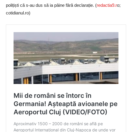
polițiști că s-au dus să ia pâine fără declarație. (
redactia9.r
o;
cotidianul.ro)