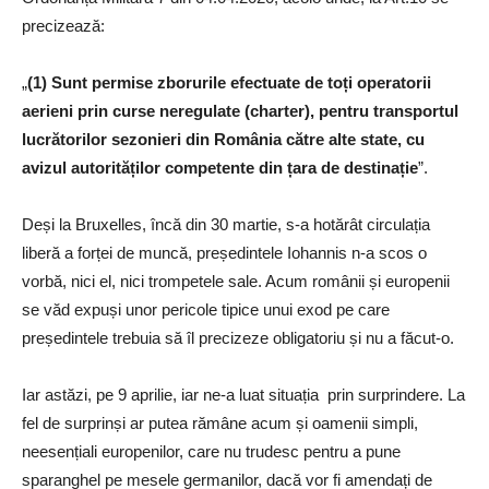
precizează:
„
(1) Sunt permise zborurile efectuate de toți operatorii
aerieni prin curse neregulate (charter), pentru transportul
lucrătorilor sezonieri din România către alte state, cu
avizul autorităților competente din țara de destinație
”.
Deși la Bruxelles, încă din 30 martie, s-a hotărât circulația
liberă a forței de muncă, președintele Iohannis n-a scos o
vorbă, nici el, nici trompetele sale. Acum românii și europenii
se văd expuși unor pericole tipice unui exod pe care
președintele trebuia să îl precizeze obligatoriu și nu a făcut-o.
Iar astăzi, pe 9 aprilie, iar ne-a luat situația prin surprindere. La
fel de surprinși ar putea rămâne acum și oamenii simpli,
neesențiali europenilor, care nu trudesc pentru a pune
sparanghel pe mesele germanilor, dacă vor fi amendați de