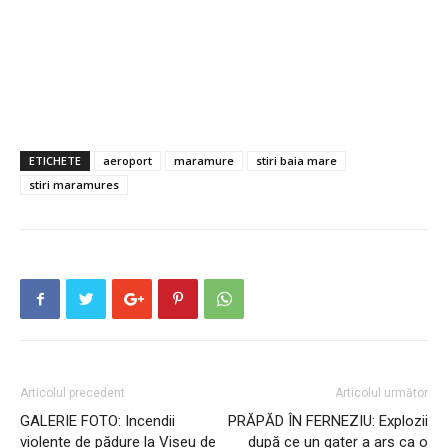
ETICHETE
aeroport
maramure
stiri baia mare
stiri maramures
Articolul precedent
Articolul următor
GALERIE FOTO: Incendii
PRĂPĂD ÎN FERNEZIU: Explozii
violente de pădure la Vișeu de
după ce un gater a ars ca o