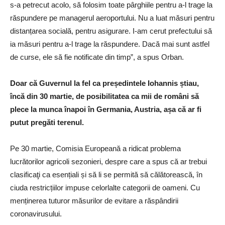
s-a petrecut acolo, să folosim toate pârghiile pentru a-l trage la
răspundere pe managerul aeroportului. Nu a luat măsuri pentru
distanțarea socială, pentru asigurare. I-am cerut prefectului să
ia măsuri pentru a-l trage la răspundere. Dacă mai sunt astfel
de curse, ele să fie notificate din timp”, a spus Orban.
Doar că Guvernul la fel ca președintele Iohannis știau,
încă din 30 martie, de posibilitatea ca mii de români să
plece la munca înapoi în Germania, Austria, așa că ar fi
putut pregăti terenul.
Pe 30 martie, Comisia Europeană a ridicat problema
lucrătorilor agricoli sezonieri, despre care a spus că ar trebui
clasificaţi ca esențiali și să li se permită să călătorească, în
ciuda restricțiilor impuse celorlalte categorii de oameni. Cu
menținerea tuturor măsurilor de evitare a răspândirii
coronavirusului.