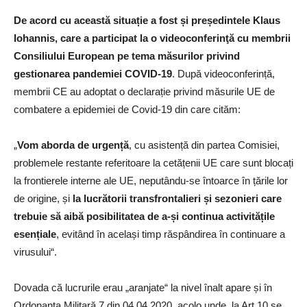
De acord cu această situație a fost și președintele Klaus
Iohannis, care a participat la o videoconferinţă cu membrii
Consiliului European pe tema măsurilor privind
gestionarea pandemiei COVID-19
. După videoconferință,
membrii CE au adoptat o declarație privind măsurile UE de
combatere a epidemiei de Covid-19 din care cităm:
„
Vom aborda de urgență
, cu asistență din partea Comisiei,
problemele restante referitoare la cetățenii UE care sunt blocați
la frontierele interne ale UE, neputându-se întoarce în țările lor
de origine, și
la lucrătorii transfrontalieri și sezonieri care
trebuie să aibă posibilitatea de a-și continua activitățile
esențiale
, evitând în același timp răspândirea în continuare a
virusului“.
Dovada că lucrurile erau „aranjate“ la nivel înalt apare și în
Ordonanța Militară 7 din 04.04.2020, acolo unde, la Art.10 se