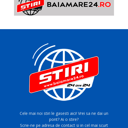
Cele mai noi stiri le gasesti aici! Vrei sa ne dai un
pont? Ai o stire?
Scrie-ne pe adresa de contact si in cel mai scurt