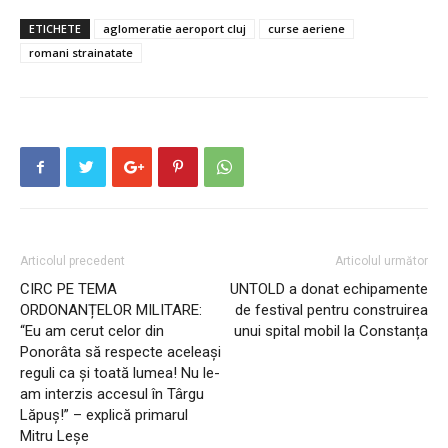
ETICHETE
aglomeratie aeroport cluj
curse aeriene
romani strainatate
Articolul precedent
Articolul următor
CIRC PE TEMA
UNTOLD a donat echipamente
ORDONANȚELOR MILITARE:
de festival pentru construirea
“Eu am cerut celor din
unui spital mobil la Constanța
Ponorâta să respecte aceleași
reguli ca și toată lumea! Nu le-
am interzis accesul în Târgu
Lăpuș!” – explică primarul
Mitru Leșe