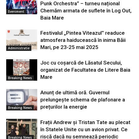
Punk Orchestra” – turneu național
Chemăm armata de suflete în Log Out,
Eveniment
Baia Mare
Festivalul „Pintea Viteazul” readuce
atmosfera haiducească în inima Băii
Mari, pe 23-25 mai 2025
Administratie
Joc cu coșarcă de Lăsatul Secului,
organizat de Facultatea de Litere Baia
Mare
Breaking News
Anunț de ultimă oră. Guvernul
prelungește schema de plafonare a
prețurilor la energie
Breaking News
Frații Andrew și Tristan Tate au plecat
în Statele Unite cu un avion privat. Ce
riscă dacă nu semnează periodic
Breaking News