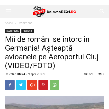
Acasă
Eveniment
Eveniment
National
Mii de români se întorc în
Germania! Aşteaptă
avioanele pe Aeroportul Cluj
(VIDEO/FOTO)
De către
BM24
-
9 aprilie 2020
623
0