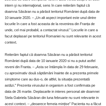
intern şi nu internaţional, sens în care reiterǎm faptul cǎ
doamna Sǎsǎran nu a pǎrǎsit teritoriul României după data de
10 ianuarie 2020. – „Un alt aspect important este unul dintre
locurile în care a fost aceasta de la revenirea din Franța de
unde, cel mai probabil, a contactat virusul.” Locurile in care a
facut deplasari pe teritoriul Romaniei nu sunt relevante in acest
context.
Reiterǎm faptul cǎ doamna Sǎsǎran nu a pǎrǎsit teritoriul
României după data de 10 ianuarie 2020 si nu a putut astfel
reveni din Franta. – „Asta se întâmpla în data de 29 februarie,
cu aproximativ două săptămâni înainte de a prezenta primele
simptome care au dus-o, de altfel, la situația prezentată
astăzi.” Prezenta virusului in organism a fost confirmata pe
data de 26 martie. Deplasarile in interes personal ale doamnei
Stela Gabriela Sǎsǎran din luna februarie nu sunt relevante in
acest context. – „deoarece femeia mințise” Pacienta nu a fǎcut