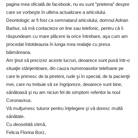
pagina mea oficială de facebook, nu eu sunt “prietena” despre
care se vorbeşte în ultima actualizare a articolului.
Deontologic ar fi fost ca semnatarul articolului, domnul Adrian
Barbur, să mă contacteze on line sau telefonic, pentru că îi
răspundeam cu mare plăcere la orice întrebare, aşa cum am
procedat întotdeauna în lunga mea realaţie cu presa
băimăreana.
Am ţinut să precizez aceste lucruri, deoarece sunt pusă într-o
situaţie stânjenitoare, din cauza numeroaselor telefoane pe
care le primesc de la pireteni, rude şi în special, de la pacienţii
mei, care nu trebuie să se îngrijoreze, deoarece sunt bine,
sănătoasă şi nu am niciun fel de simptom referitor la noul
Coronavirus.
Vă mulţumesc tuturor pentru înţelegere şi vă doresc multă
sănătate.
Cu deosebită stimă,
Felicia Florina Borz,