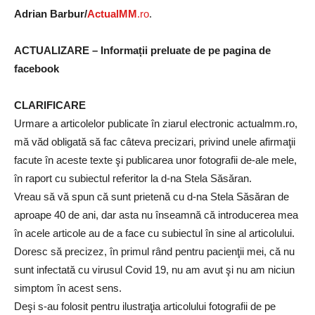
Adrian Barbur/
ActualMM
.ro
.
ACTUALIZARE – Informații preluate de pe pagina de
facebook
CLARIFICARE
Urmare a articolelor publicate în ziarul electronic actualmm.ro,
mă văd obligată să fac câteva precizari, privind unele afirmaţii
facute în aceste texte şi publicarea unor fotografii de-ale mele,
în raport cu subiectul referitor la d-na Stela Săsăran.
Vreau să vă spun că sunt prietenă cu d-na Stela Săsăran de
aproape 40 de ani, dar asta nu înseamnă că introducerea mea
în acele articole au de a face cu subiectul în sine al articolului.
Doresc să precizez, în primul rând pentru pacienţii mei, că nu
sunt infectată cu virusul Covid 19, nu am avut şi nu am niciun
simptom în acest sens.
Deşi s-au folosit pentru ilustraţia articolului fotografii de pe