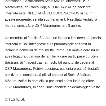
Infecțioase. La solicitarea ActualMM.ro, directorul DSP
Maramureș, dr. Rareș Pop, a CONFIRMAT că pacienta
internată este INFECTATĂ CU CORONAVIRUS și că, în
aceste momente, se află sub tratament. Rezultatul testului a
fost transmis către DSP Maramureș ieri, 3 aprilie.
Un membru al familiei Săsăran ne inducea ieri ideea că femeia
internată la Boli Infecțioase cu siptomatologie ar fi fost în
izolare la domiciliu de mai multă vreme, din motive care nu ar
avea legătură cu masa de familie la care participase cu Stela
Săsăran. Și în acest caz, am solicitat punctul de vedere al
DSP Maramureș. Potrivit acestora, pacienta proaspăt testată
pozitiv este considerată oficial contact al Stelei Săsăran.
Măsura izolării la domiciliu a pacientei a fost luată de către
DSP Maramureș, în cadrul unei anchete epidemiologice vaste.
CITEȘTE ȘI: