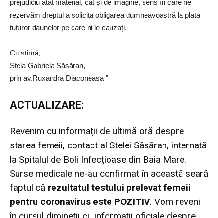
prejudiciu atât material, cât și de imagine, sens în care ne
rezervăm dreptul a solicita obligarea dumneavoastră la plata
tuturor daunelor pe care ni le cauzați.
Cu stimă,
Stela Gabriela Săsăran,
prin av.Ruxandra Diaconeasa ”
ACTUALIZARE:
Revenim cu informații de ultimă oră despre
starea femeii, contact al Stelei Săsăran, internată
la Spitalul de Boli Infecțioase din Baia Mare.
Surse medicale ne-au confirmat în această seară
faptul că
rezultatul testului prelevat femeii
pentru coronavirus este POZITIV
. Vom reveni
în cursul dimineții cu informații oficiale despre