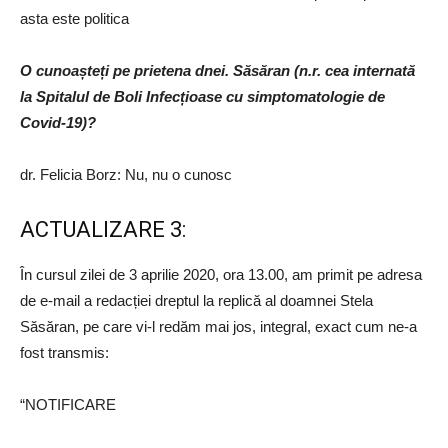
asta este politica
O cunoașteți pe prietena dnei. Săsăran (n.r. cea internată
la Spitalul de Boli Infecțioase cu simptomatologie de
Covid-19)?
dr. Felicia Borz: Nu, nu o cunosc
ACTUALIZARE 3:
În cursul zilei de 3 aprilie 2020, ora 13.00, am primit pe adresa
de e-mail a redacției dreptul la replică al doamnei Stela
Săsăran, pe care vi-l redăm mai jos, integral, exact cum ne-a
fost transmis:
“NOTIFICARE