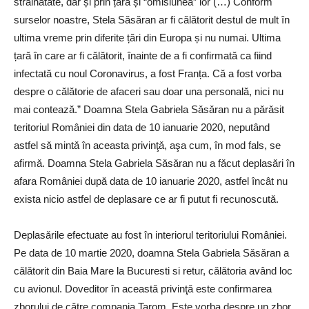
străinătate, dar și prin țară și “omisiunea” lor (…) Conform
surselor noastre, Stela Săsăran ar fi călătorit destul de mult în
ultima vreme prin diferite țări din Europa și nu numai. Ultima
țară în care ar fi călătorit, înainte de a fi confirmată ca fiind
infectată cu noul Coronavirus, a fost Franța. Că a fost vorba
despre o călătorie de afaceri sau doar una personală, nici nu
mai contează.” Doamna Stela Gabriela Sǎsǎran nu a pǎrǎsit
teritoriul României din data de 10 ianuarie 2020, neputând
astfel sǎ mintǎ în aceasta privinţǎ, aşa cum, în mod fals, se
afirmǎ. Doamna Stela Gabriela Sǎsǎran nu a fǎcut deplasǎri în
afara României după data de 10 ianuarie 2020, astfel încât nu
exista nicio astfel de deplasare ce ar fi putut fi recunoscutǎ.
Deplasǎrile efectuate au fost în interiorul teritoriului României.
Pe data de 10 martie 2020, doamna Stela Gabriela Sǎsǎran a
cǎlǎtorit din Baia Mare la Bucuresti si retur, cǎlǎtoria având loc
cu avionul. Doveditor în aceastǎ privinţǎ este confirmarea
zborului de cǎtre compania Tarom. Este vorba despre un zbor