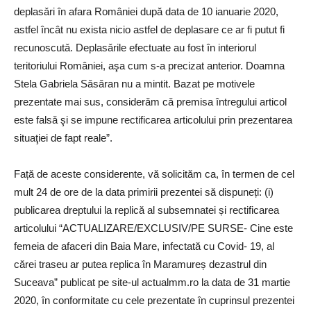
deplasǎri în afara României după data de 10 ianuarie 2020,
astfel încât nu exista nicio astfel de deplasare ce ar fi putut fi
recunoscutǎ. Deplasǎrile efectuate au fost în interiorul
teritoriului României, aşa cum s-a precizat anterior. Doamna
Stela Gabriela Sǎsǎran nu a mintit. Bazat pe motivele
prezentate mai sus, considerǎm cǎ premisa întregului articol
este falsǎ şi se impune rectificarea articolului prin prezentarea
situaţiei de fapt reale”.
Față de aceste considerente, vă solicităm ca, în termen de cel
mult 24 de ore de la data primirii prezentei să dispuneți: (i)
publicarea dreptului la replică al subsemnatei și rectificarea
articolului “ACTUALIZARE/EXCLUSIV/PE SURSE- Cine este
femeia de afaceri din Baia Mare, infectată cu Covid- 19, al
cărei traseu ar putea replica în Maramureș dezastrul din
Suceava” publicat pe site-ul actualmm.ro la data de 31 martie
2020, în conformitate cu cele prezentate în cuprinsul prezentei