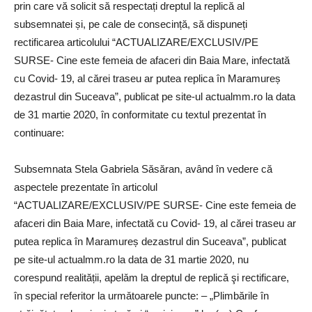
prin care vă solicit să respectați dreptul la replică al
subsemnatei și, pe cale de consecință, să dispuneți
rectificarea articolului “ACTUALIZARE/EXCLUSIV/PE
SURSE- Cine este femeia de afaceri din Baia Mare, infectată
cu Covid- 19, al cărei traseu ar putea replica în Maramureș
dezastrul din Suceava”, publicat pe site-ul actualmm.ro la data
de 31 martie 2020, în conformitate cu textul prezentat în
continuare:
Subsemnata Stela Gabriela Săsăran, având în vedere că
aspectele prezentate în articolul
“ACTUALIZARE/EXCLUSIV/PE SURSE- Cine este femeia de
afaceri din Baia Mare, infectată cu Covid- 19, al cărei traseu ar
putea replica în Maramureș dezastrul din Suceava”, publicat
pe site-ul actualmm.ro la data de 31 martie 2020, nu
corespund realității, apelǎm la dreptul de replicǎ şi rectificare,
în special referitor la urmǎtoarele puncte: – „Plimbările în