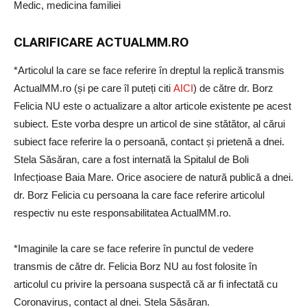
Medic, medicina familiei
CLARIFICARE ACTUALMM.RO
*Articolul la care se face referire în dreptul la replică transmis
ActualMM.ro (și pe care îl puteți citi
AICI
) de către dr. Borz
Felicia NU este o actualizare a altor articole existente pe acest
subiect. Este vorba despre un articol de sine stătător, al cărui
subiect face referire la o persoană, contact și prietenă a dnei.
Stela Săsăran, care a fost internată la Spitalul de Boli
Infecțioase Baia Mare. Orice asociere de natură publică a dnei.
dr. Borz Felicia cu persoana la care face referire articolul
respectiv nu este responsabilitatea ActualMM.ro.
*Imaginile la care se face referire în punctul de vedere
transmis de către dr. Felicia Borz NU au fost folosite în
articolul cu privire la persoana suspectă că ar fi infectată cu
Coronavirus, contact al dnei. Stela Săsăran.