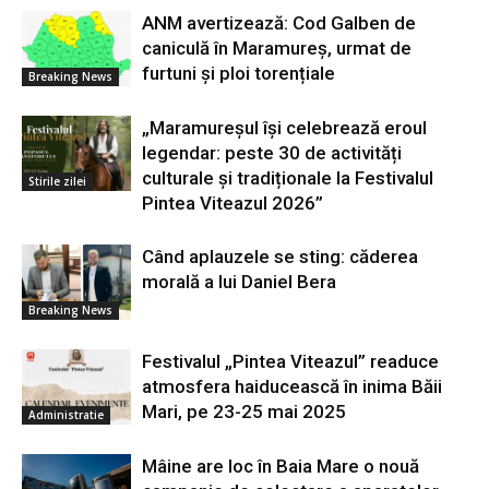
ANM avertizează: Cod Galben de
caniculă în Maramureș, urmat de
furtuni și ploi torențiale
Breaking News
„Maramureșul își celebrează eroul
legendar: peste 30 de activități
culturale și tradiționale la Festivalul
Stirile zilei
Pintea Viteazul 2026”
Când aplauzele se sting: căderea
morală a lui Daniel Bera
Breaking News
Festivalul „Pintea Viteazul” readuce
atmosfera haiducească în inima Băii
Mari, pe 23-25 mai 2025
Administratie
Mâine are loc în Baia Mare o nouă