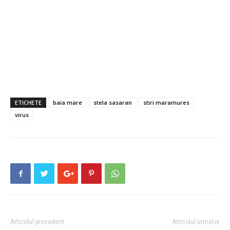
ETICHETE
baia mare
stela sasaran
stiri maramures
virus
Articolul precedent
Articolul următor