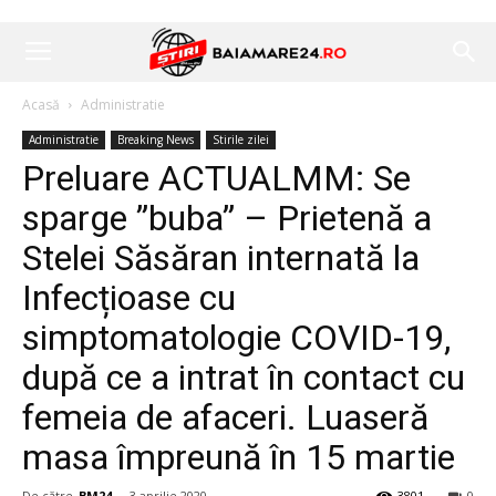
Acasă
Administratie
Administratie
Breaking News
Stirile zilei
Preluare ACTUALMM: Se
sparge ”buba” – Prietenă a
Stelei Săsăran internată la
Infecțioase cu
simptomatologie COVID-19,
după ce a intrat în contact cu
femeia de afaceri. Luaseră
masa împreună în 15 martie
De către
BM24
-
3 aprilie 2020
3801
0