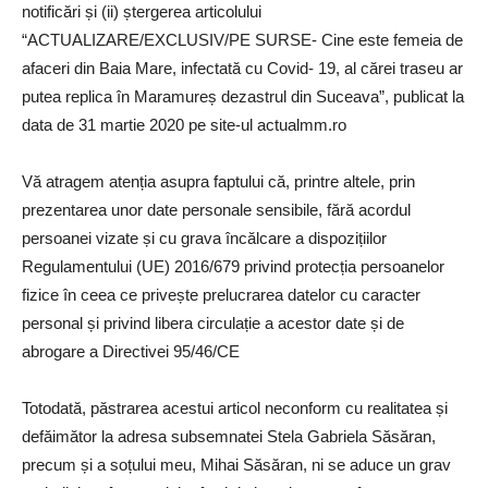
notificări și (ii) ștergerea articolului
“ACTUALIZARE/EXCLUSIV/PE SURSE- Cine este femeia de
afaceri din Baia Mare, infectată cu Covid- 19, al cărei traseu ar
putea replica în Maramureș dezastrul din Suceava”, publicat la
data de 31 martie 2020 pe site-ul actualmm.ro
Vă atragem atenția asupra faptului că, printre altele, prin
prezentarea unor date personale sensibile, fără acordul
persoanei vizate și cu grava încălcare a dispozițiilor
Regulamentului (UE) 2016/679 privind protecția persoanelor
fizice în ceea ce privește prelucrarea datelor cu caracter
personal și privind libera circulație a acestor date și de
abrogare a Directivei 95/46/CE
Totodată, păstrarea acestui articol neconform cu realitatea și
defăimător la adresa subsemnatei Stela Gabriela Săsăran,
precum și a soțului meu, Mihai Săsăran, ni se aduce un grav