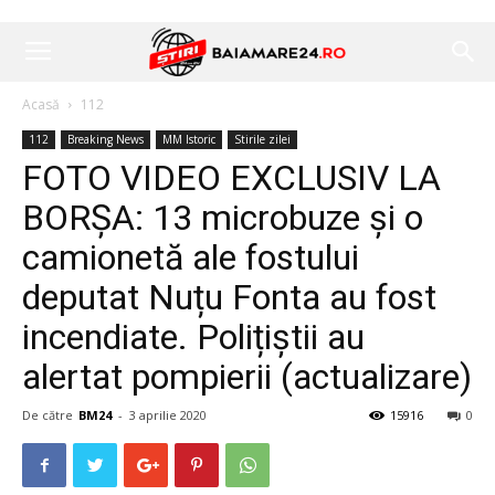
Acasă
112
112
Breaking News
MM Istoric
Stirile zilei
FOTO VIDEO EXCLUSIV LA
BORȘA: 13 microbuze și o
camionetă ale fostului
deputat Nuțu Fonta au fost
incendiate. Polițiștii au
alertat pompierii (actualizare)
De către
BM24
-
3 aprilie 2020
15916
0