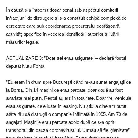
În cauză s-a întocmit dosar penal sub aspectul comiterii
infracţiunii de distrugere şi s-a constituit echipă complexă de
cercetare care sub coordonarea procurorului desfăşoară
activităţi specifice în vederea identificării autorilor şi luării
măsurilor legale.
ACTUALIZARE 3: ”Doar trei erau asigurate” – declară fostul
deputat Nuțu Fonta
”Eu eram în drum spre București când m-au sunat angajații de
la Borșa. Din 14 mașini ce erau parcate, doar două au fost
avariate mai puțin. Restul au ars în totalitate. Doar trei vehicule
erau asigurate, cele luate în leasing. Nu știu la cine am putut
atâta rău să distrugă o companie înființată în 1995. Am 79 de
angajați. Mașinile erau parcate acolo după ce s-a oprit
transportul din cauza coronavirusului. Urmau să fie igienizate”