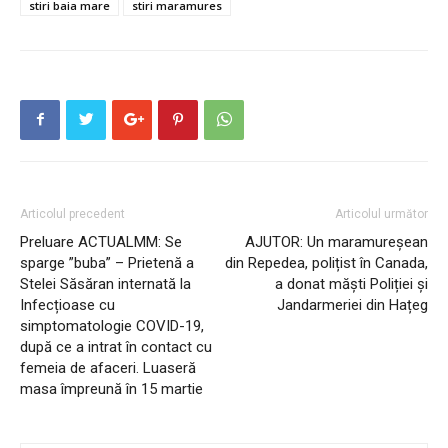
stiri baia mare
stiri maramures
Articolul precedent
Articolul următor
Preluare ACTUALMM: Se
AJUTOR: Un maramureșean
sparge ”buba” – Prietenă a
din Repedea, polițist în Canada,
Stelei Săsăran internată la
a donat măști Poliției și
Infecțioase cu
Jandarmeriei din Hațeg
simptomatologie COVID-19,
după ce a intrat în contact cu
femeia de afaceri. Luaseră
masa împreună în 15 martie