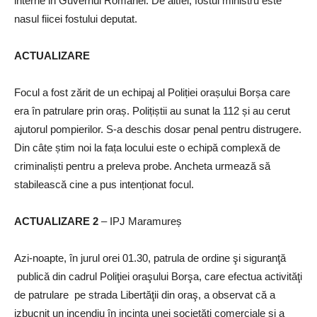
interne in Guvernul Romanei. De altfel, fostul ministru este
nasul fiicei fostului deputat.
ACTUALIZARE
Focul a fost zărit de un echipaj al Poliției orașului Borșa care
era în patrulare prin oraș. Polițiștii au sunat la 112 și au cerut
ajutorul pompierilor. S-a deschis dosar penal pentru distrugere.
Din câte știm noi la fața locului este o echipă complexă de
criminaliști pentru a preleva probe. Ancheta urmează să
stabilească cine a pus intenționat focul.
ACTUALIZARE 2
– IPJ Maramureș
Azi-noapte, în jurul orei 01.30, patrula de ordine şi siguranţă
publică din cadrul Poliţiei oraşului Borşa, care efectua activităţi
de patrulare pe strada Libertăţii din oraş, a observat că a
izbucnit un incendiu în incinta unei societăţi comerciale şi a