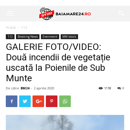
Acasă
112
112
Breaking News
Eveniment
MM Istoric
GALERIE FOTO/VIDEO:
Două incendii de vegetație
uscată la Poienile de Sub
Munte
De către
BM24
-
2 aprilie 2020
1118
0