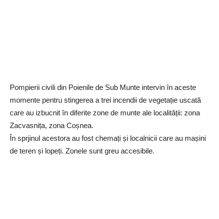
Pompierii civili din Poienile de Sub Munte intervin în aceste
momente pentru stingerea a trei incendii de vegetație uscată
care au izbucnit în diferite zone de munte ale localității: zona
Zacvasnița, zona Coșnea.
În sprjinul acestora au fost chemați și localnicii care au mașini
de teren și lopeți. Zonele sunt greu accesibile.