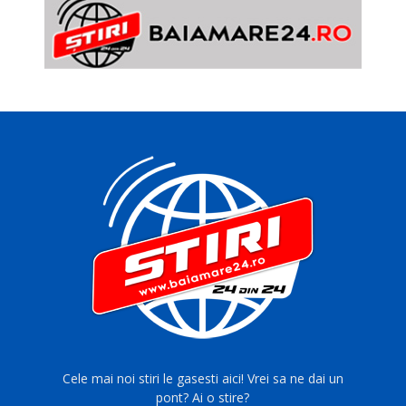
Cele mai noi stiri le gasesti aici! Vrei sa ne dai un
pont? Ai o stire?