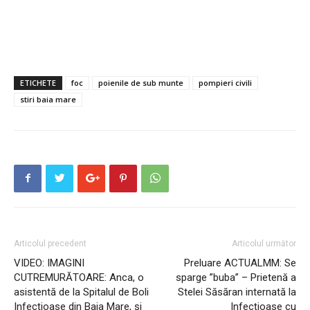
ETICHETE
foc
poienile de sub munte
pompieri civili
stiri baia mare
Articolul precedent
Articolul următor
VIDEO: IMAGINI
Preluare ACTUALMM: Se
CUTREMURĂTOARE: Anca, o
sparge ”buba” – Prietenă a
asistentă de la Spitalul de Boli
Stelei Săsăran internată la
Infecțioase din Baia Mare, și
Infecțioase cu