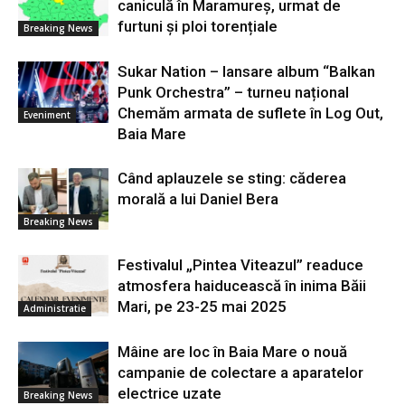
caniculă în Maramureș, urmat de
furtuni și ploi torențiale
Breaking News
Sukar Nation – lansare album “Balkan
Punk Orchestra” – turneu național
Chemăm armata de suflete în Log Out,
Eveniment
Baia Mare
Când aplauzele se sting: căderea
morală a lui Daniel Bera
Breaking News
Festivalul „Pintea Viteazul” readuce
atmosfera haiducească în inima Băii
Mari, pe 23-25 mai 2025
Administratie
Mâine are loc în Baia Mare o nouă
campanie de colectare a aparatelor
electrice uzate
Breaking News