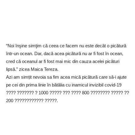
“Noi înşine simţim că ceea ce facem nu este decât o picătură
într-un ocean. Dar, dacă acea picătură nu ar fi fost în ocean,
cred că oceanul ar fi fost mai mic din cauza acelei picături
lipsă.” zicea Maica Tereza.
Azi am simțit nevoia sa fim acea mică picătură care să-i ajute
pe cei din prima linie în bătălia cu inamicul invizibil covid-19
???? ??????? ? 1000 ????? ??? ???? 800 ???????? ????? ??
200 ???????????? ?????.