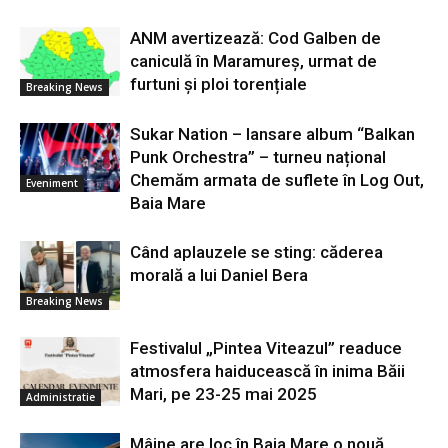
ANM avertizează: Cod Galben de
caniculă în Maramureș, urmat de
furtuni și ploi torențiale
Breaking News
Sukar Nation – lansare album “Balkan
Punk Orchestra” – turneu național
Chemăm armata de suflete în Log Out,
Eveniment
Baia Mare
Când aplauzele se sting: căderea
morală a lui Daniel Bera
Breaking News
Festivalul „Pintea Viteazul” readuce
atmosfera haiducească în inima Băii
Mari, pe 23-25 mai 2025
Administratie
Mâine are loc în Baia Mare o nouă