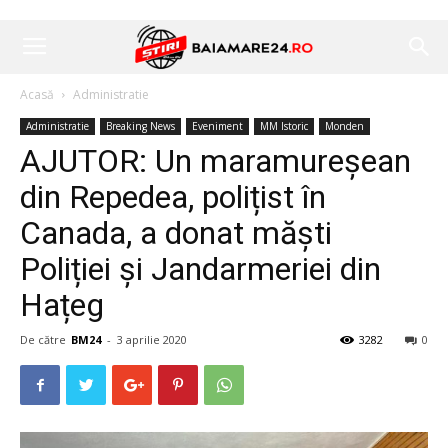
Acasă
Administratie
Administratie
Breaking News
Eveniment
MM Istoric
Monden
AJUTOR: Un maramureșean
din Repedea, polițist în
Canada, a donat măști
Poliției și Jandarmeriei din
Hațeg
De către
BM24
-
3 aprilie 2020
3282
0