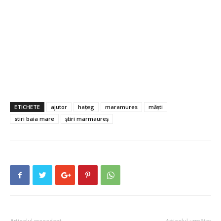
ETICHETE
ajutor
hațeg
maramures
măști
stiri baia mare
știri marmaureș