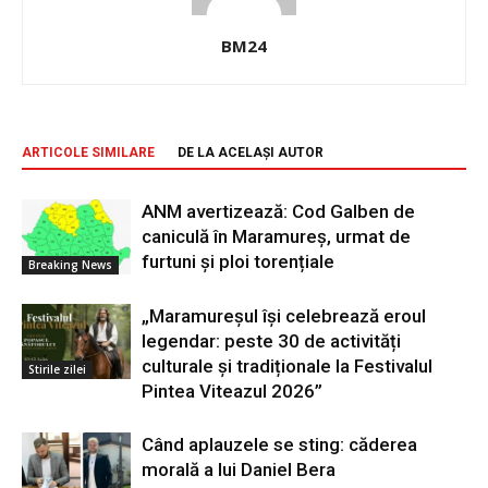
BM24
ARTICOLE SIMILARE
DE LA ACELAȘI AUTOR
ANM avertizează: Cod Galben de
caniculă în Maramureș, urmat de
furtuni și ploi torențiale
Breaking News
„Maramureșul își celebrează eroul
legendar: peste 30 de activități
culturale și tradiționale la Festivalul
Stirile zilei
Pintea Viteazul 2026”
Când aplauzele se sting: căderea
morală a lui Daniel Bera