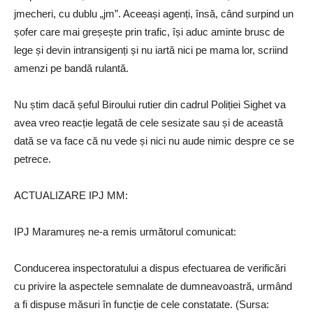
jmecheri, cu dublu „jm”. Aceeași agenți, însă, când surpind un
șofer care mai greșește prin trafic, își aduc aminte brusc de
lege și devin intransigenți și nu iartă nici pe mama lor, scriind
amenzi pe bandă rulantă.
Nu știm dacă șeful Biroului rutier din cadrul Poliției Sighet va
avea vreo reacție legată de cele sesizate sau și de această
dată se va face că nu vede și nici nu aude nimic despre ce se
petrece.
ACTUALIZARE IPJ MM:
IPJ Maramureș ne-a remis următorul comunicat:
Conducerea inspectoratului a dispus efectuarea de verificări
cu privire la aspectele semnalate de dumneavoastră, urmând
a fi dispuse măsuri în funcție de cele constatate. (Sursa: