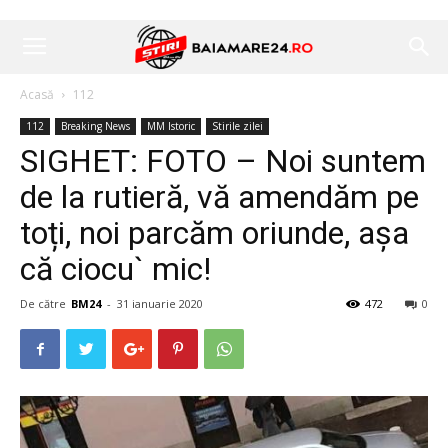
Acasă
112
112
Breaking News
MM Istoric
Stirile zilei
SIGHET: FOTO – Noi suntem
de la rutieră, vă amendăm pe
toți, noi parcăm oriunde, așa
că ciocu` mic!
De către
BM24
-
31 ianuarie 2020
472
0