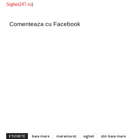
Sighet247.ro
)
Comenteaza cu Facebook
ETICHETE
baia mare
maramureț
sighet
stiri baia mare