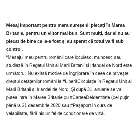
Mesaj important pentru maramureșenii plecați în Marea
Britanie, pentru un viitor mai bun. Sunt mulți, dar ei nu au
plecat de bine ce le-a fost și au sperat că totul va fi sub
control.
“Mesajul meu pentru românii care locuiesc, muncesc sau
studiază în Regatul Unit al Marii Britanii și Irlandei de Nord este
următorul: Nu există motive de îngrijorare în ceea ce privește
dreptul cetățenilor români la #LiberăCirculație în Regatul Unit al
Marii Britanii și Irlandei de Nord. Și după 31 ianuarie se va
putea intra în Marea Britanie cu #CarteaDeIdentitate (cel puțin
până la 31 decembrie 2020 sau #Pașaport în curs de
valabilitate, fără niciun fel de condiționare de viză.