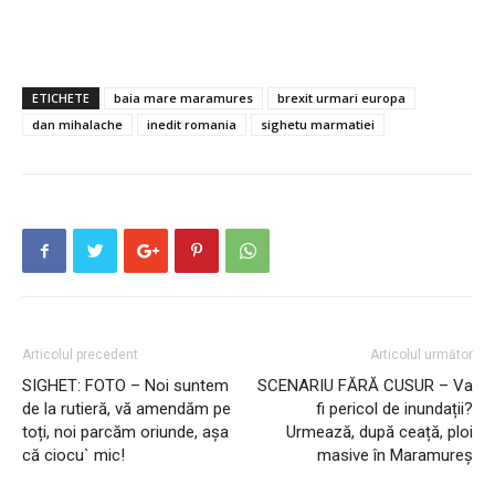
ETICHETE
baia mare maramures
brexit urmari europa
dan mihalache
inedit romania
sighetu marmatiei
Articolul precedent
Articolul următor
SIGHET: FOTO – Noi suntem
SCENARIU FĂRĂ CUSUR – Va
de la rutieră, vă amendăm pe
fi pericol de inundații?
toți, noi parcăm oriunde, așa
Urmează, după ceață, ploi
că ciocu` mic!
masive în Maramureș