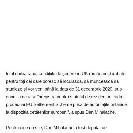
În al doilea rând, condițiile de ședere în UK rămân nechimbate
pentru toți cei care doresc să locuiască, să muncească să
studieze și vor veni până la data de 31 decembrie 2020, sub
condiția de a se înregistra pentru statutul de rezident în cadrul
procedurii EU Settlement Scheme pusă de autoritățile britanice
la dispoziția cetățenilor europeni”, a spus Dan Mihalache.
Pentru cine nu știe, Dan Mihalache a fost deputat de