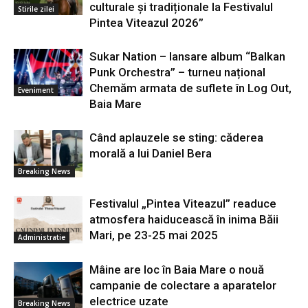
culturale și tradiționale la Festivalul
Stirile zilei
Pintea Viteazul 2026”
Sukar Nation – lansare album “Balkan
Punk Orchestra” – turneu național
Chemăm armata de suflete în Log Out,
Eveniment
Baia Mare
Când aplauzele se sting: căderea
morală a lui Daniel Bera
Breaking News
Festivalul „Pintea Viteazul” readuce
atmosfera haiducească în inima Băii
Mari, pe 23-25 mai 2025
Administratie
Mâine are loc în Baia Mare o nouă
campanie de colectare a aparatelor
electrice uzate
Breaking News