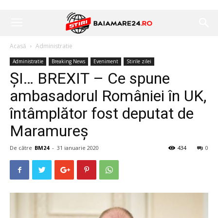
Acasă
Administratie
Administratie
Breaking News
Eveniment
Stirile zilei
ȘI… BREXIT – Ce spune
ambasadorul României în UK,
întâmplător fost deputat de
Maramureș
De către
BM24
-
31 ianuarie 2020
434
0